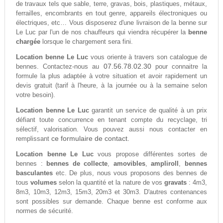
de travaux tels que sable, terre, gravas, bois, plastiques, métaux,
ferrailles, encombrants en tout genre, appareils électroniques ou
électriques, etc… Vous disposerez d'une livraison de la benne sur
Le Luc par l'un de nos chauffeurs qui viendra récupérer la
benne
chargée
lorsque le chargement sera fini.
Location benne Le Luc
vous oriente à travers son catalogue de
07.56.78.02.30
bennes. Contactez-nous au
pour connaitre la
formule la plus adaptée à votre situation et avoir rapidement un
devis gratuit (tarif à l'heure, à la journée ou à la semaine selon
votre besoin).
Location benne Le Luc
garantit un service de qualité à un prix
défiant toute concurrence en tenant compte du recyclage, tri
sélectif, valorisation. Vous pouvez aussi nous contacter en
ce formulaire de contact.
remplissant
Location benne Le Luc
vous propose différentes sortes de
bennes :
bennes de collecte
,
amovibles
,
ampliroll
,
bennes
basculantes
etc. De plus, nous vous proposons des bennes de
tous
volumes
selon la quantité et la nature de vos
gravats
: 4m3,
8m3, 10m3, 12m3, 15m3, 20m3 et 30m3. D'autres contenances
sont possibles sur demande. Chaque benne est conforme aux
normes de sécurité.