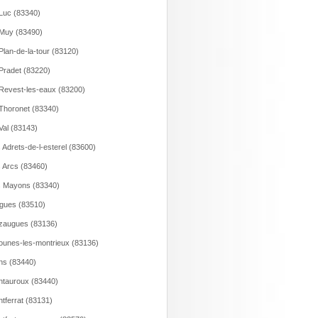
Luc (83340)
Muy (83490)
Plan-de-la-tour (83120)
Pradet (83220)
Revest-les-eaux (83200)
Thoronet (83340)
Val (83143)
 Adrets-de-l-esterel (83600)
 Arcs (83460)
 Mayons (83340)
gues (83510)
zaugues (83136)
unes-les-montrieux (83136)
s (83440)
tauroux (83440)
tferrat (83131)