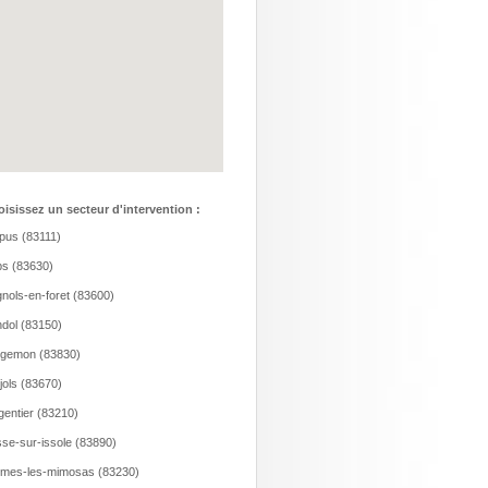
isissez un secteur d'intervention :
us (83111)
s (83630)
nols-en-foret (83600)
dol (83150)
rgemon (83830)
jols (83670)
gentier (83210)
se-sur-issole (83890)
mes-les-mimosas (83230)