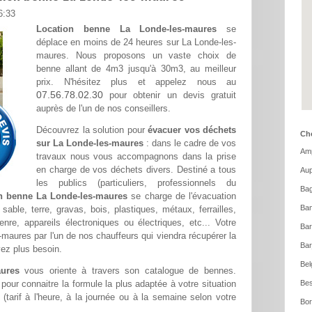
6:33
Location benne La Londe-les-maures
se
déplace en moins de 24 heures sur La Londe-les-
maures. Nous proposons un vaste choix de
benne allant de 4m3 jusqu'à 30m3, au meilleur
prix. N'hésitez plus et appelez nous au
07.56.78.02.30
pour obtenir un devis gratuit
auprès de l'un de nos conseillers.
Découvrez la solution pour
évacuer vos déchets
Cho
sur La Londe-les-maures
: dans le cadre de vos
Amp
travaux nous vous accompagnons dans la prise
en charge de vos déchets divers. Destiné a tous
Aup
les publics (particuliers, professionnels du
Bag
n benne La Londe-les-maures
se charge de l'évacuation
Ban
able, terre, gravas, bois, plastiques, métaux, ferrailles,
re, appareils électroniques ou électriques, etc... Votre
Ba
-maures par l'un de nos chauffeurs qui viendra récupérer la
Bar
ez plus besoin.
Bel
ures
vous oriente à travers son catalogue de bennes.
pour connaitre la formule la plus adaptée à votre situation
Bes
 (tarif à l'heure, à la journée ou à la semaine selon votre
Bor