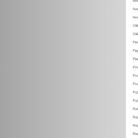
Mon
Nan
Neo
Oll
Oll
Pie
Pig
Pla
Pon
Pou
Pou
Pug
Pug
Ram
Ray
Reg
Ria