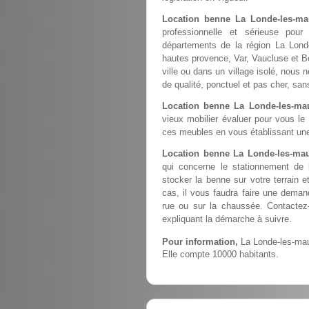
Location benne La Londe-les-ma
professionnelle et sérieuse pou
départements de la région La Lond
hautes provence, Var, Vaucluse et B
ville ou dans un village isolé, nous 
de qualité, ponctuel et pas cher, sa
Location benne La Londe-les-ma
vieux mobilier évaluer pour vous le
ces meubles en vous établissant une
Location benne La Londe-les-mau
qui concerne le stationnement de
stocker la benne sur votre terrain e
cas, il vous faudra faire une deman
rue ou sur la chaussée. Contactez
expliquant la démarche à suivre.
Pour information,
La Londe-les-maur
Elle compte 10000 habitants.