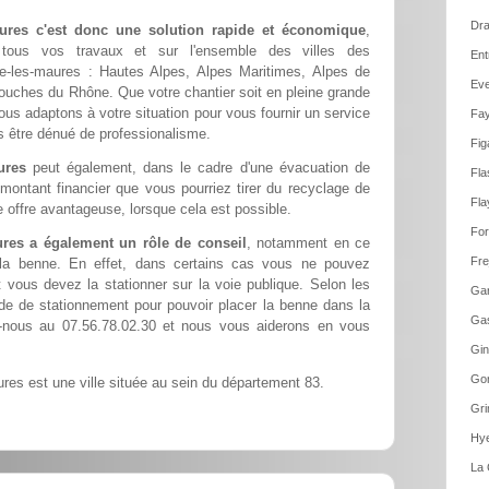
Dra
ures c'est donc une solution rapide et économique
,
r tous vos travaux et sur l'ensemble des villes des
Ent
e-les-maures : Hautes Alpes, Alpes Maritimes, Alpes de
Eve
ouches du Rhône. Que votre chantier soit en pleine grande
nous adaptons à votre situation pour vous fournir un service
Fay
ns être dénué de professionalisme.
Fig
ures
peut également, dans le cadre d'une évacuation de
Fla
 montant financier que vous pourriez tirer du recyclage de
Fla
 offre avantageuse, lorsque cela est possible.
For
res a également un rôle de conseil
, notamment en ce
Fre
 la benne. En effet, dans certains cas vous ne pouvez
t vous devez la stationner sur la voie publique. Selon les
Gar
de de stationnement pour pouvoir placer la benne dans la
Gas
-nous au 07.56.78.02.30 et nous vous aiderons en vous
Gin
Gon
es est une ville située au sein du département 83.
Gri
Hye
La 