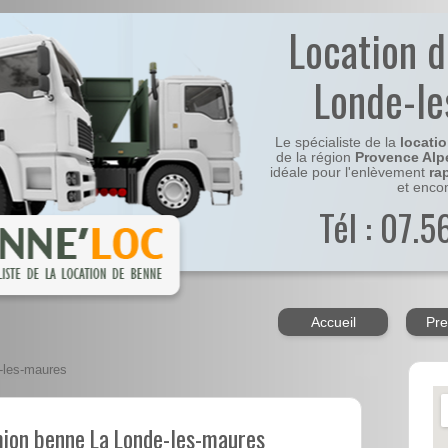
Location 
Londe-l
Le spécialiste de la
locati
de la région
Provence Alp
idéale pour l'enlèvement
ra
et enco
Tél : 07.
Accueil
Pre
-les-maures
mion benne La Londe-les-maures