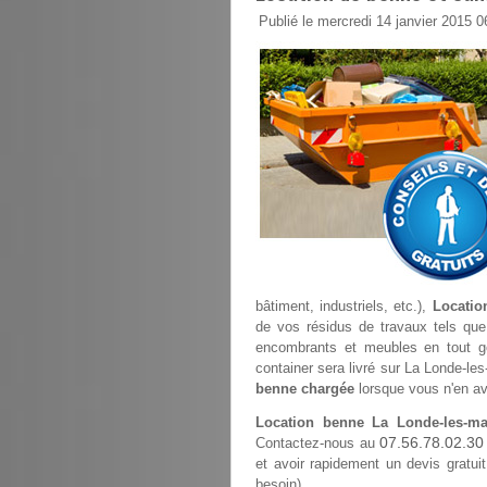
Publié le mercredi 14 janvier 2015 0
bâtiment, industriels, etc.),
Locatio
de vos résidus de travaux tels que s
encombrants et meubles en tout gen
container sera livré sur La Londe-les
benne chargée
lorsque vous n'en av
Location benne La Londe-les-ma
07.56.78.02.30
Contactez-nous au
et avoir rapidement un devis gratuit
besoin).