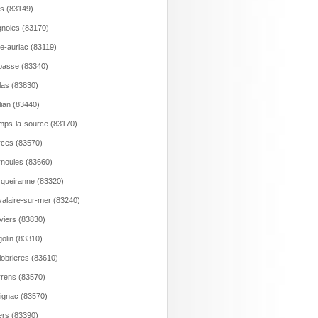
s (83149)
gnoles (83170)
e-auriac (83119)
asse (83340)
las (83830)
lian (83440)
ps-la-source (83170)
ces (83570)
noules (83660)
queiranne (83320)
alaire-sur-mer (83240)
viers (83830)
olin (83310)
lobrieres (83610)
rens (83570)
ignac (83570)
rs (83390)