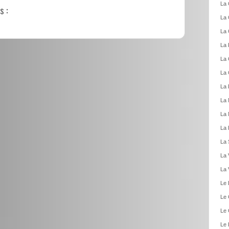
La 
s :
La 
La 
La 
La 
La 
La 
La 
La 
La 
La 
La 
La 
Le 
Le 
Le 
Le 