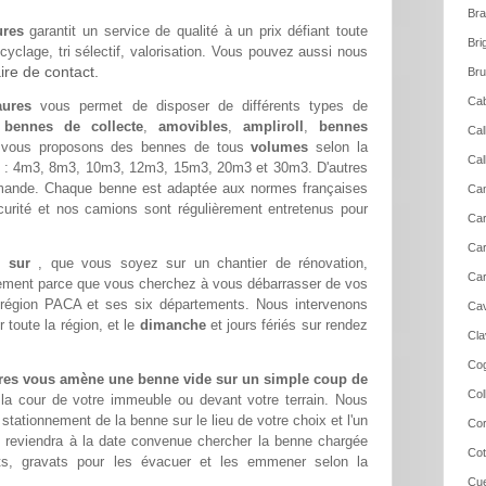
Bra
ures
garantit un service de qualité à un prix défiant toute
Bri
yclage, tri sélectif, valorisation. Vous pouvez aussi nous
ire de contact.
Bru
Cab
aures
vous permet de disposer de différents types de
:
bennes de collecte
,
amovibles
,
ampliroll
,
bennes
Cal
vous proposons des bennes de tous
volumes
selon la
Cal
: 4m3, 8m3, 10m3, 12m3, 15m3, 20m3 et 30m3. D'autres
mande. Chaque benne est adaptée aux normes françaises
Cam
curité et nos camions sont régulièrement entretenus pour
Car
Car
de sur
, que vous soyez sur un chantier de rénovation,
Car
lement parce que vous cherchez à vous débarrasser de vos
 région PACA et ses six départements. Nous intervenons
Cav
toute la région, et le
dimanche
et jours fériés sur rendez
Cla
Cog
res vous amène une benne vide sur un simple coup de
Col
 la cour de votre immeuble ou devant votre terrain. Nous
ationnement de la benne sur le lieu de votre choix et l'un
Cor
 reviendra à la date convenue chercher la benne chargée
Cot
s, gravats pour les évacuer et les emmener selon la
Cue