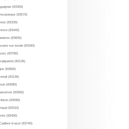
guignan (83300)
recasteaux (83570)
nos (83330)
ence (83440)
anieres (83830)
ssans-sur-issole (83340)
yosc (83780)
calqueiret (83136)
jus (83600)
eoult (83136)
sin (83580)
asservis (83560)
faron (83590)
maud (83310)
res (83400)
Cadiere-d-azur (83740)