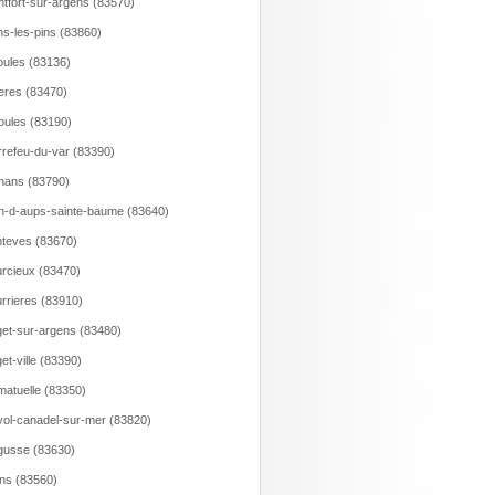
tfort-sur-argens (83570)
s-les-pins (83860)
ules (83136)
ieres (83470)
ioules (83190)
rrefeu-du-var (83390)
nans (83790)
n-d-aups-sainte-baume (83640)
teves (83670)
rcieux (83470)
rrieres (83910)
et-sur-argens (83480)
et-ville (83390)
atuelle (83350)
ol-canadel-sur-mer (83820)
usse (83630)
ns (83560)