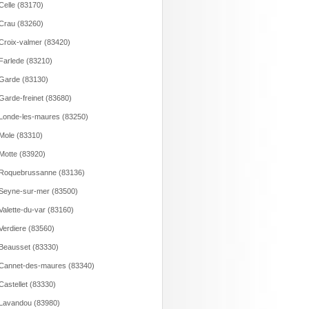
Celle (83170)
Crau (83260)
Croix-valmer (83420)
Farlede (83210)
Garde (83130)
Garde-freinet (83680)
Londe-les-maures (83250)
Mole (83310)
Motte (83920)
Roquebrussanne (83136)
Seyne-sur-mer (83500)
Valette-du-var (83160)
Verdiere (83560)
Beausset (83330)
Cannet-des-maures (83340)
Castellet (83330)
Lavandou (83980)