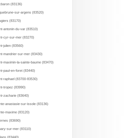
baron (83136)
uebrune-sur-argens (83520)
giers (83170)
nt-antonin-du-var (83510)
nt-cyr-sur-mer (83270)
nt-julien (83560)
nt-mandrier-sur-mer (83430)
nt-maximin-la-sainte-baume (83470)
nt-paul-en-foret (83440)
nt-raphael (83700-83530)
nt-tropez (83990)
nt-zacharie (83640)
nte-anastasie-sur-issole (83136)
nte-maxime (83120)
ernes (83690)
ary-sur-mer (83110)
llans (83440)