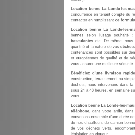
Location benne La Londe-les-ma
concurrence en tenant compte du rec
ce formula
contacter en remplissant
Location benne La Londe-les-m
bennes selon l'usage souhaité 
basculantes
etc. De même, nous 
quantité et la nature de vos
déchets
contenances sont possibles sur de
et européennes de qualité et de sé
vous assurer une meilleure sécurité.
Bénéficiez d'une livraison rapi
construction, terrassement ou simp
déchets, nous intervenons dans la
sous 24 à 48 heures, en semaine sur 
vous.
Location benne La Londe-les-mau
téléphone
, dans votre jardin, dans
convenons ensemble d'une durée de st
de nos chauffeurs de camion benne
de vos déchets verts, encombrant
législation en vigueur.