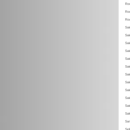
Roc
Roq
Rou
Sai
Sai
Sai
Sai
Sai
Sai
Sai
Sai
Sai
Sai
Sai
Sal
San
Sei