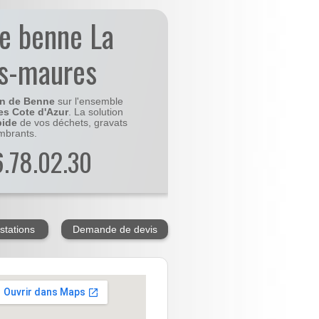
de benne La
es-maures
on de Benne
sur l'ensemble
es Cote d'Azur
. La solution
pide
de vos déchets, gravats
mbrants.
56.78.02.30
stations
Demande de devis