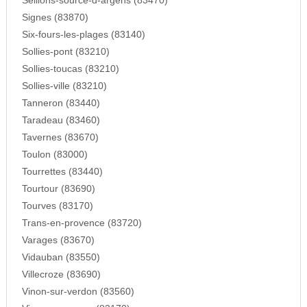
Seillons-source-d-argens (83470)
Signes (83870)
Six-fours-les-plages (83140)
Sollies-pont (83210)
Sollies-toucas (83210)
Sollies-ville (83210)
Tanneron (83440)
Taradeau (83460)
Tavernes (83670)
Toulon (83000)
Tourrettes (83440)
Tourtour (83690)
Tourves (83170)
Trans-en-provence (83720)
Varages (83670)
Vidauban (83550)
Villecroze (83690)
Vinon-sur-verdon (83560)