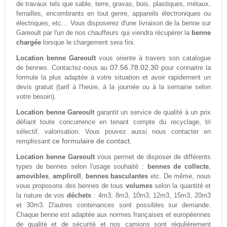
de travaux tels que sable, terre, gravas, bois, plastiques, métaux,
ferrailles, encombrants en tout genre, appareils électroniques ou
électriques, etc… Vous disposerez d'une livraison de la benne sur
Gareoult par l'un de nos chauffeurs qui viendra récupérer la
benne
chargée
lorsque le chargement sera fini.
Location benne Gareoult
vous oriente à travers son catalogue
07.56.78.02.30
de bennes. Contactez-nous au
pour connaitre la
formule la plus adaptée à votre situation et avoir rapidement un
devis gratuit (tarif à l'heure, à la journée ou à la semaine selon
votre besoin).
Location benne Gareoult
garantit un service de qualité à un prix
défiant toute concurrence en tenant compte du recyclage, tri
sélectif, valorisation. Vous pouvez aussi nous contacter en
ce formulaire de contact.
remplissant
Location benne Gareoult
vous permet de disposer de différents
types de bennes selon l'usage souhaité :
bennes de collecte
,
amovibles
,
ampliroll
,
bennes basculantes
etc. De même, nous
vous proposons des bennes de tous
volumes
selon la quantité et
la nature de vos
déchets
: 4m3, 8m3, 10m3, 12m3, 15m3, 20m3
et 30m3. D'autres contenances sont possibles sur demande.
Chaque benne est adaptée aux normes françaises et européennes
de qualité et de sécurité et nos camions sont régulièrement