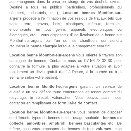
accompagnons dans la prise en charge de vos déchets divers.
Destiné a tous les publics (particuliers, professionnels du
bâtiment, industriels, etc.),
Location bennes Montfort-sur-
argens
procède à l'élimination de vos résidus de travaux tels que
sable, terre, gravas, bois, plastiques, métaux, ferrailles,
encombrants en tout genre, appareils électroniques ou
électriques, etc… Vous disposerez d'une livraison de la benne sur
Montfort-sur-argens par l'un de nos chauffeurs qui viendra
récupérer la
benne chargée
lorsque le chargement sera fini.
Location benne Montfort-sur-argens
vous oriente à travers son
07.56.78.02.30
catalogue de bennes. Contactez-nous au
pour
connaitre la formule la plus adaptée à votre situation et avoir
rapidement un devis gratuit (tarif à l'heure, à la journée ou à la
semaine selon votre besoin).
Location benne Montfort-sur-argens
garantit un service de
qualité à un prix défiant toute concurrence en tenant compte du
recyclage, tri sélectif, valorisation. Vous pouvez aussi nous
ce formulaire de contact.
contacter en remplissant
Location benne Montfort-sur-argens
vous permet de disposer
de différents types de bennes selon l'usage souhaité :
bennes de
collecte
,
amovibles
,
ampliroll
,
bennes basculantes
etc. De
même, nous vous proposons des bennes de tous
volumes
selon