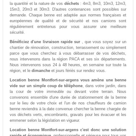
la quantité et la nature de vos
déchets
: 4m3, 8m3, 10m3, 12m3,
15m3, 20m3 et 30m3. D'autres contenances sont possibles sur
demande. Chaque benne est adaptée aux normes françaises et
européennes de qualité et de sécurité et nos camions sont
régulièrement entretenus pour vous assurer une meilleure
sécurité.
Bénéficiez d'une livraison rapide sur
, que vous soyez sur un
chantier de rénovation, construction, terrassement ou simplement
parce que vous cherchez à vous débarrasser de vos déchets,
nous intervenons dans la région PACA et ses six départements.
Nous intervenons sous 24 à 48 heures, en semaine sur toute la
région, et le
dimanche
et jours fériés sur rendez vous.
Location benne Montfort-sur-argens vous amène une benne
vide sur un simple coup de téléphone
, dans votre jardin, dans
la cour de votre immeuble ou devant votre terrain. Nous
convenons ensemble d'une durée de stationnement de la benne
sur le lieu de votre choix et l'un de nos chauffeurs de camion
benne reviendra à la date convenue chercher la benne chargée de
vos déchets verts, encombrants, gravats pour les évacuer et les
emmener selon la législation en vigueur.
Location benne Montfort-sur-argens c'est donc une solution
rapide et économique
, professionnelle et sérieuse pour tous vos