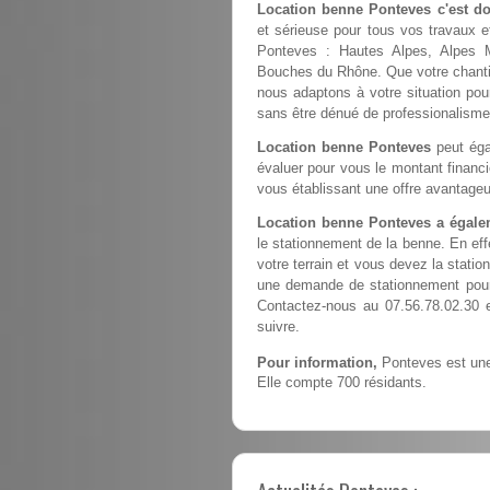
Location benne Ponteves c'est d
et sérieuse pour tous vos travaux e
Ponteves : Hautes Alpes, Alpes M
Bouches du Rhône. Que votre chantier
nous adaptons à votre situation pour
sans être dénué de professionalisme
Location benne Ponteves
peut éga
évaluer pour vous le montant financ
vous établissant une offre avantageu
Location benne Ponteves a égale
le stationnement de la benne. En ef
votre terrain et vous devez la station
une demande de stationnement pour 
Contactez-nous au 07.56.78.02.30 
suivre.
Pour information,
Ponteves est une
Elle compte 700 résidants.