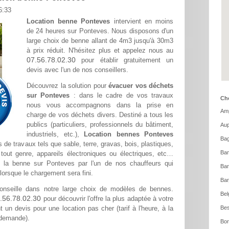
6:33
Location benne Ponteves
intervient en moins
de 24 heures sur Ponteves. Nous disposons d'un
large choix de benne allant de 4m3 jusqu'à 30m3
à prix réduit. N'hésitez plus et appelez nous au
07.56.78.02.30
pour établir gratuitement un
devis avec l'un de nos conseillers.
Découvrez la solution pour
évacuer vos déchets
sur Ponteves
: dans le cadre de vos travaux
Cho
nous vous accompagnons dans la prise en
Amp
charge de vos déchets divers. Destiné a tous les
publics (particuliers, professionnels du bâtiment,
Aup
industriels, etc.),
Location bennes Ponteves
Bag
s de travaux tels que sable, terre, gravas, bois, plastiques,
Ban
tout genre, appareils électroniques ou électriques, etc…
e la benne sur Ponteves par l'un de nos chauffeurs qui
Ba
lorsque le chargement sera fini.
Bar
nseille dans notre large choix de modèles de bennes.
Bel
.56.78.02.30
pour découvrir l'offre la plus adaptée à votre
 un devis pour une location pas cher (tarif à l'heure, à la
Bes
 demande).
Bor