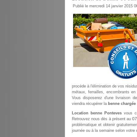
Publié le mercredi 14 janvier 2015 0
procède à l'élimination de vos résidu
métaux, ferrailles, encombrants en 
Vous disposerez d'une livraison d
viendra récupérer la
benne chargée
Location benne Ponteves
vous co
07
Retrouvez nous dès à présent au
problèmatique et obtenir gratuitement
journée ou à la semaine selon votre