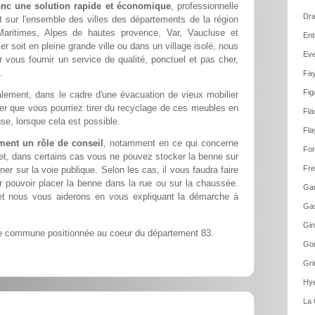
onc une solution rapide et économique
, professionnelle
Dra
t sur l'ensemble des villes des départements de la région
aritimes, Alpes de hautes provence, Var, Vaucluse et
Ent
 soit en pleine grande ville ou dans un village isolé, nous
Eve
 vous fournir un service de qualité, ponctuel et pas cher,
.
Fay
Fig
lement, dans le cadre d'une évacuation de vieux mobilier
ier que vous pourriez tirer du recyclage de ces meubles en
Fla
se, lorsque cela est possible.
Fla
ment un rôle de conseil
, notamment en ce qui concerne
For
fet, dans certains cas vous ne pouvez stocker la benne sur
Fre
ner sur la voie publique. Selon les cas, il vous faudra faire
pouvoir placer la benne dans la rue ou sur la chaussée.
Gar
et nous vous aiderons en vous expliquant la démarche à
Gas
Gin
 commune positionnée au coeur du département 83.
Gon
Gri
Hye
La 