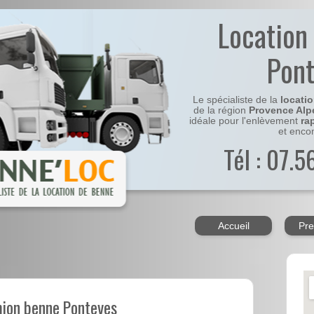
Location
Pon
Le spécialiste de la
locati
de la région
Provence Alp
idéale pour l'enlèvement
ra
et enco
Tél : 07.
Accueil
Pre
s
mion benne Ponteves