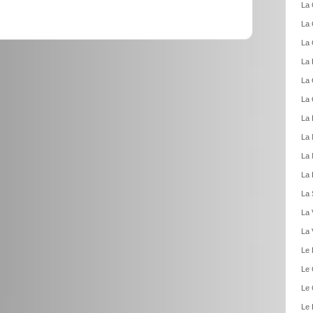
La 
La 
La 
La 
La 
La 
La 
La 
La 
La 
La 
La 
La 
Le 
Le 
Le 
Le 