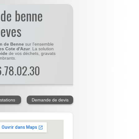
 de benne
teves
on de Benne
sur l'ensemble
es Cote d'Azur
. La solution
pide
de vos déchets, gravats
mbrants.
56.78.02.30
stations
Demande de devis