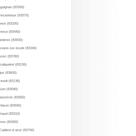
guignan (83300)
recasteaux (83570)
nos (83330)
ence (83440)
anieres (83830)
ssans-sur-issole (83340)
yosc (83780)
calqueiret (83136)
jus (83600)
eoult (83136)
sin (83580)
asservis (83560)
faron (83590)
maud (83310)
res (83400)
Cadiere-d-azur (83740)