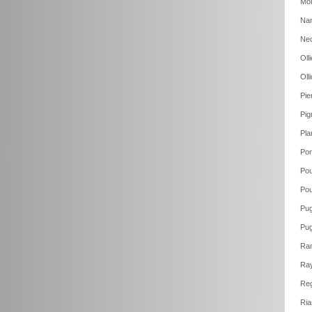
Mon
Nan
Neo
Oll
Oll
Pie
Pig
Pla
Pon
Pou
Pou
Pug
Pug
Ram
Ray
Reg
Ria