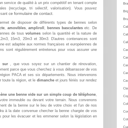
un service de qualité à un prix compétitif en tenant compte
Bra
es (recyclage, tri sélectif, valorisation). Vous pouvez
Bri
ce formulaire de contact.
ssant
Bru
rmet de disposer de différents types de bennes selon
Cab
cte
,
amovibles
,
ampliroll
,
bennes basculantes
etc. De
ennes de tous
volumes
selon la quantité et la nature de
Cal
2m3, 15m3, 20m3 et 30m3. D'autres contenances sont
Cal
ne est adaptée aux normes françaises et européennes de
ons sont régulièrement entretenus pour vous assurer une
Cam
Car
de sur
, que vous soyez sur un chantier de rénovation,
Car
lement parce que vous cherchez à vous débarrasser de vos
Car
 région PACA et ses six départements. Nous intervenons
toute la région, et le
dimanche
et jours fériés sur rendez
Cav
Cla
ène une benne vide sur un simple coup de téléphone
,
Cog
 votre immeuble ou devant votre terrain. Nous convenons
Col
nt de la benne sur le lieu de votre choix et l'un de nos
dra à la date convenue chercher la benne chargée de vos
Cor
 pour les évacuer et les emmener selon la législation en
Cot
Cue