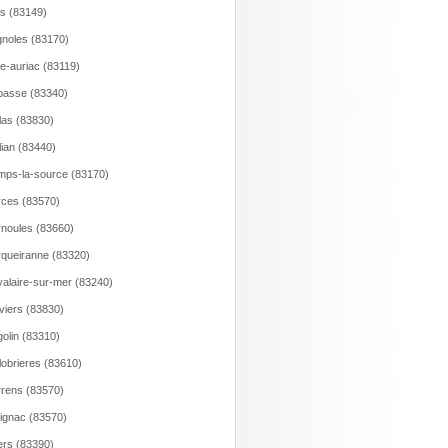
s (83149)
gnoles (83170)
e-auriac (83119)
asse (83340)
las (83830)
lian (83440)
ps-la-source (83170)
ces (83570)
noules (83660)
queiranne (83320)
alaire-sur-mer (83240)
viers (83830)
olin (83310)
lobrieres (83610)
rens (83570)
ignac (83570)
rs (83390)