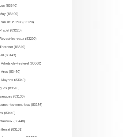
Luc (83340)
Muy (83490)
Plan-de-la-tour (83120)
Pradet (83220)
Revest-les-eaux (83200)
Thoronet (83340)
Val (83143)
 Adrets-de-l-esterel (83600)
 Arcs (83460)
 Mayons (83340)
gues (83510)
zaugues (83136)
unes-les-montrieux (83136)
s (83440)
tauroux (83440)
tferrat (83131)