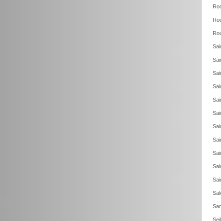
Roc
Roq
Rou
Sai
Sai
Sai
Sai
Sai
Sai
Sai
Sai
Sai
Sai
Sai
Sal
San
Sei