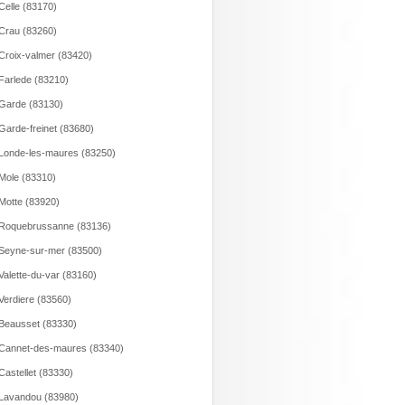
Celle (83170)
Crau (83260)
Croix-valmer (83420)
Farlede (83210)
Garde (83130)
Garde-freinet (83680)
Londe-les-maures (83250)
Mole (83310)
Motte (83920)
Roquebrussanne (83136)
Seyne-sur-mer (83500)
Valette-du-var (83160)
Verdiere (83560)
Beausset (83330)
Cannet-des-maures (83340)
Castellet (83330)
Lavandou (83980)