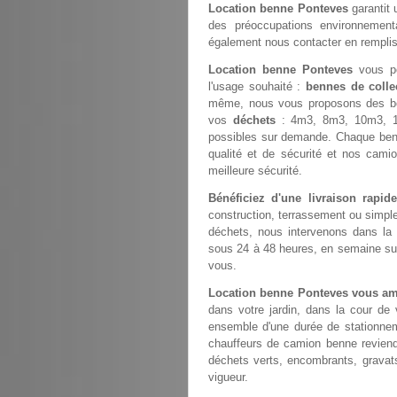
Location benne Ponteves
garantit 
des préoccupations environnemental
également nous contacter en rempli
Location benne Ponteves
vous pe
l'usage souhaité :
bennes de colle
même, nous vous proposons des b
vos
déchets
: 4m3, 8m3, 10m3, 1
possibles sur demande. Chaque ben
qualité et de sécurité et nos cami
meilleure sécurité.
Bénéficiez d'une livraison rapi
construction, terrassement ou simp
déchets, nous intervenons dans la
sous 24 à 48 heures, en semaine sur 
vous.
Location benne Ponteves vous am
dans votre jardin, dans la cour de
ensemble d'une durée de stationneme
chauffeurs de camion benne revien
déchets verts, encombrants, gravats
vigueur.