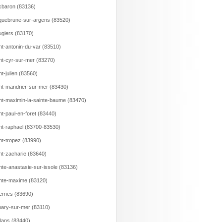
baron (83136)
uebrune-sur-argens (83520)
giers (83170)
nt-antonin-du-var (83510)
nt-cyr-sur-mer (83270)
nt-julien (83560)
nt-mandrier-sur-mer (83430)
nt-maximin-la-sainte-baume (83470)
nt-paul-en-foret (83440)
nt-raphael (83700-83530)
nt-tropez (83990)
nt-zacharie (83640)
nte-anastasie-sur-issole (83136)
nte-maxime (83120)
ernes (83690)
ary-sur-mer (83110)
llans (83440)