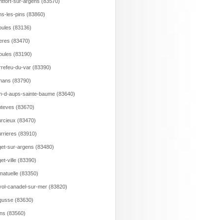
tfort-sur-argens (83570)
s-les-pins (83860)
ules (83136)
ieres (83470)
ioules (83190)
rrefeu-du-var (83390)
nans (83790)
n-d-aups-sainte-baume (83640)
teves (83670)
rcieux (83470)
rrieres (83910)
et-sur-argens (83480)
et-ville (83390)
atuelle (83350)
ol-canadel-sur-mer (83820)
usse (83630)
ns (83560)