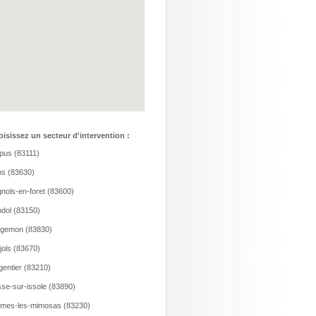
isissez un secteur d'intervention :
us (83111)
s (83630)
nols-en-foret (83600)
dol (83150)
rgemon (83830)
jols (83670)
gentier (83210)
se-sur-issole (83890)
mes-les-mimosas (83230)