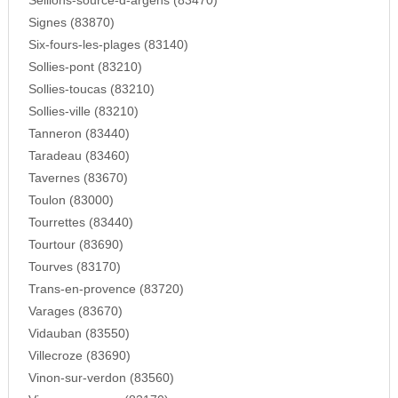
Seillons-source-d-argens (83470)
Signes (83870)
Six-fours-les-plages (83140)
Sollies-pont (83210)
Sollies-toucas (83210)
Sollies-ville (83210)
Tanneron (83440)
Taradeau (83460)
Tavernes (83670)
Toulon (83000)
Tourrettes (83440)
Tourtour (83690)
Tourves (83170)
Trans-en-provence (83720)
Varages (83670)
Vidauban (83550)
Villecroze (83690)
Vinon-sur-verdon (83560)