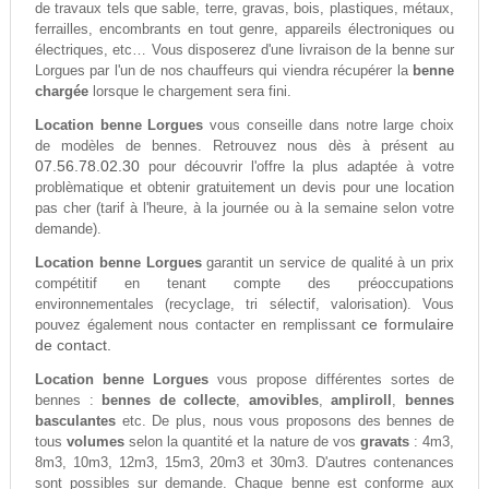
de travaux tels que sable, terre, gravas, bois, plastiques, métaux,
ferrailles, encombrants en tout genre, appareils électroniques ou
électriques, etc… Vous disposerez d'une livraison de la benne sur
Lorgues par l'un de nos chauffeurs qui viendra récupérer la
benne
chargée
lorsque le chargement sera fini.
Location benne Lorgues
vous conseille dans notre large choix
de modèles de bennes. Retrouvez nous dès à présent au
07.56.78.02.30
pour découvrir l'offre la plus adaptée à votre
problèmatique et obtenir gratuitement un devis pour une location
pas cher (tarif à l'heure, à la journée ou à la semaine selon votre
demande).
Location benne Lorgues
garantit un service de qualité à un prix
compétitif en tenant compte des préoccupations
environnementales (recyclage, tri sélectif, valorisation). Vous
ce formulaire
pouvez également nous contacter en remplissant
de contact.
Location benne Lorgues
vous propose différentes sortes de
bennes :
bennes de collecte
,
amovibles
,
ampliroll
,
bennes
basculantes
etc. De plus, nous vous proposons des bennes de
tous
volumes
selon la quantité et la nature de vos
gravats
: 4m3,
8m3, 10m3, 12m3, 15m3, 20m3 et 30m3. D'autres contenances
sont possibles sur demande. Chaque benne est conforme aux