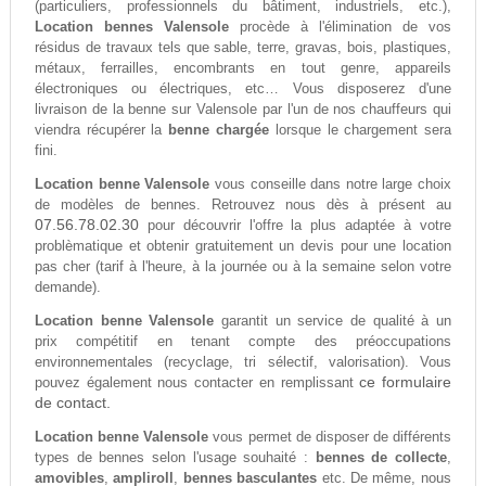
(particuliers, professionnels du bâtiment, industriels, etc.),
Location bennes Valensole
procède à l'élimination de vos
résidus de travaux tels que sable, terre, gravas, bois, plastiques,
métaux, ferrailles, encombrants en tout genre, appareils
électroniques ou électriques, etc… Vous disposerez d'une
livraison de la benne sur Valensole par l'un de nos chauffeurs qui
viendra récupérer la
benne chargée
lorsque le chargement sera
fini.
Location benne Valensole
vous conseille dans notre large choix
de modèles de bennes. Retrouvez nous dès à présent au
07.56.78.02.30
pour découvrir l'offre la plus adaptée à votre
problèmatique et obtenir gratuitement un devis pour une location
pas cher (tarif à l'heure, à la journée ou à la semaine selon votre
demande).
Location benne Valensole
garantit un service de qualité à un
prix compétitif en tenant compte des préoccupations
environnementales (recyclage, tri sélectif, valorisation). Vous
ce formulaire
pouvez également nous contacter en remplissant
de contact.
Location benne Valensole
vous permet de disposer de différents
types de bennes selon l'usage souhaité :
bennes de collecte
,
amovibles
,
ampliroll
,
bennes basculantes
etc. De même, nous