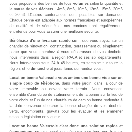
vous proposons des bennes de tous
volumes
selon la quantité et
la nature de vos
déchets
: 4m3, 8m3, 10m3, 12m3, 15m3, 20m3
et 30m3. D'autres contenances sont possibles sur demande.
Chaque benne est adaptée aux normes françaises et européennes
de qualité et de sécurité et nos camions sont régulièrement
entretenus pour vous assurer une meilleure sécurité.
Bénéficiez d'une livraison rapide sur
, que vous soyez sur un
chantier de rénovation, construction, terrassement ou simplement
parce que vous cherchez à vous débarrasser de vos déchets,
nous intervenons dans la région PACA et ses six départements.
Nous intervenons sous 24 à 48 heures, en semaine sur toute la
région, et le
dimanche
et jours fériés sur rendez vous.
Location benne Valensole vous amène une benne vide sur un
simple coup de téléphone
, dans votre jardin, dans la cour de
votre immeuble ou devant votre terrain. Nous convenons
ensemble d'une durée de stationnement de la benne sur le lieu de
votre choix et l'un de nos chauffeurs de camion benne reviendra à
la date convenue chercher la benne chargée de vos déchets
verts, encombrants, gravats pour les évacuer et les emmener
selon la législation en vigueur.
Location benne Valensole c'est donc une solution rapide et
économique
, professionnelle et sérieuse pour tous vos travaux