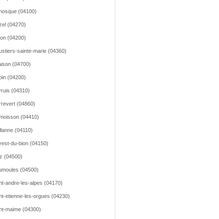
nosque (04100)
el (04270)
on (04200)
stiers-sainte-marie (04360)
ison (04700)
pin (04200)
ruis (04310)
rrevert (04860)
moisson (04410)
llanne (04110)
est-du-bion (04150)
z (04500)
moules (04500)
nt-andre-les-alpes (04170)
nt-etienne-les-orgues (04230)
nt-maime (04300)