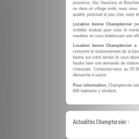
provence, Var, Vaucluse et Bouches 
ou dans un village isolé, nous nous 
qualité, ponctuel et pas cher, sans 
Location benne Champtercier
peu
mobilier évaluer pour vous le monta
meubles en vous établissant une offr
Location benne Champtercier a 
concerne le stationnement de la ben
benne sur votre terrain et vous devez
faudra faire une demande de station
chaussée. Contactez-nous au 07.56
démarche à suivre.
Pour information,
Champtercier est 
800 habitants y résident.
Actualités Champtercier :