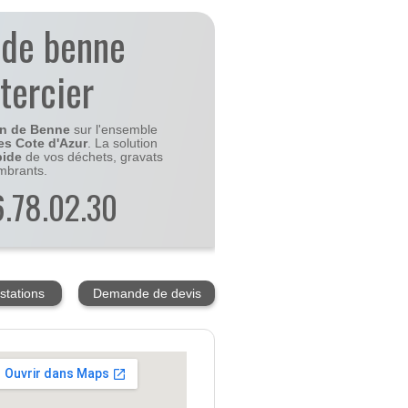
 de benne
tercier
on de Benne
sur l'ensemble
es Cote d'Azur
. La solution
pide
de vos déchets, gravats
mbrants.
56.78.02.30
stations
Demande de devis