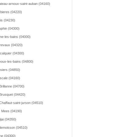
teau-arnoux-saint-auban (04160)
bieres (04220)
is (04230)
phin (04300)
ne-les-bains (04000)
revaux (04320)
calquier (04300)
oux-les-bains (04800)
siers (04850)
scale (04160)
Brillanne (04700)
Brusquet (04420)
Chaffaut-saint-jurson (04510)
 Mees (04190)
ijai (04350)
lemoisson (04510)
e (04300)