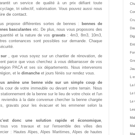
rantit un service de qualité à un prix défiant toute
Cha
yclage, tri sélectif, valorisation. Vous pouvez aussi nous
Cor
ire de contact.
Cru
s propose différentes sortes de bennes :
bennes de
Dau
nnes basculantes
etc. De plus, nous vous proposons des
quantité et la nature de vos
gravats
: 4m3, 8m3, 10m3,
Dig
res contenances sont possibles sur demande. Chaque
Ent
écurité.
For
e sur
, que vous soyez sur un chantier de rénovation, de
Gre
ment parce que vous cherchez à vous débarrasser de vos
 région PACA et ses six départements. Nous intervenons
Jau
région, et le
dimanche
et jours fériés sur rendez vous.
L-e
vous amène une benne vide sur un simple coup de
La 
 la cour de votre immeuble ou devant votre terrain. Nous
Le 
ationnement de la benne sur le lieu de votre choix et l'un
 reviendra à la date convenue chercher la benne chargée
Le 
s, gravats pour les évacuer et les emmener selon la
Les
Mal
 c'est donc une solution rapide et économique
,
r tous vos travaux et sur l'ensemble des villes des
Mal
rcier : Hautes Alpes, Alpes Maritimes, Alpes de hautes
Man