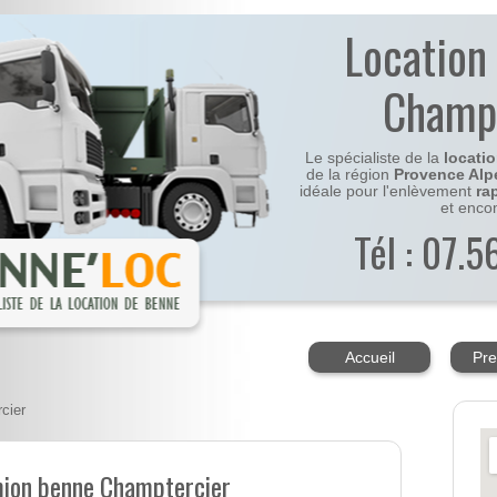
Location
Champ
Le spécialiste de la
locati
de la région
Provence Alp
idéale pour l'enlèvement
ra
et enco
Tél : 07.
Accueil
Pre
cier
mion benne Champtercier