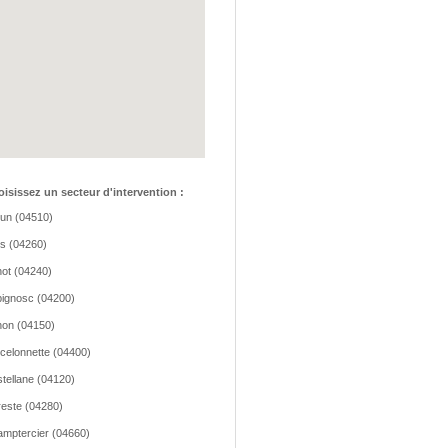
isissez un secteur d'intervention :
lun (04510)
os (04260)
ot (04240)
ignosc (04200)
on (04150)
celonnette (04400)
tellane (04120)
este (04280)
mptercier (04660)