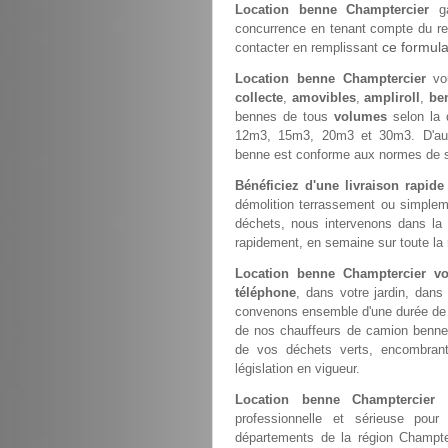
Location benne Champtercier
ga
concurrence en tenant compte du rec
ce formula
contacter en remplissant
Location benne Champtercier
vou
collecte
,
amovibles
,
ampliroll
,
be
bennes de tous
volumes
selon la 
12m3, 15m3, 20m3 et 30m3. D'aut
benne est conforme aux normes de s
Bénéficiez d'une livraison rapid
démolition terrassement ou simple
déchets, nous intervenons dans la
rapidement, en semaine sur toute la 
Location benne Champtercier 
téléphone
, dans votre jardin, dans
convenons ensemble d'une durée de st
de nos chauffeurs de camion benne
de vos déchets verts, encombrant
législation en vigueur.
Location benne Champtercier
professionnelle et sérieuse pou
départements de la région Champte