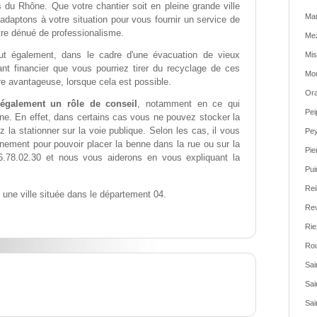
du Rhône. Que votre chantier soit en pleine grande ville
Ma
adaptons à votre situation pour vous fournir un service de
être dénué de professionalisme.
Mez
t également, dans le cadre d'une évacuation de vieux
Mis
nt financier que vous pourriez tirer du recyclage de ces
Mou
e avantageuse, lorsque cela est possible.
Ora
également un rôle de conseil
, notamment en ce qui
Pei
ne. En effet, dans certains cas vous ne pouvez stocker la
 la stationner sur la voie publique. Selon les cas, il vous
Pey
nement pour pouvoir placer la benne dans la rue ou sur la
Pie
.78.02.30 et nous vous aiderons en vous expliquant la
Pui
Rei
une ville située dans le département 04.
Rev
Rie
Rou
Sai
Sai
Sai