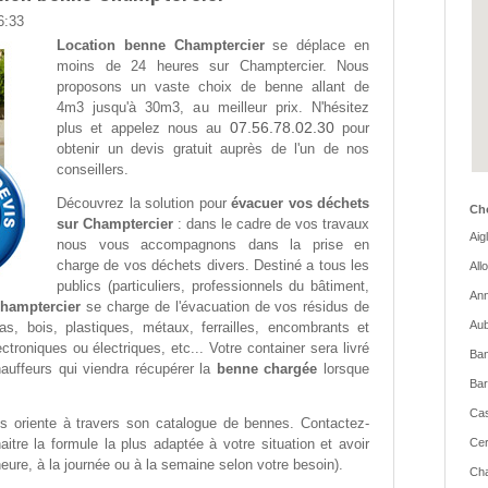
6:33
Location benne Champtercier
se déplace en
moins de 24 heures sur Champtercier. Nous
proposons un vaste choix de benne allant de
4m3 jusqu'à 30m3, au meilleur prix. N'hésitez
07.56.78.02.30
plus et appelez nous au
pour
obtenir un devis gratuit auprès de l'un de nos
conseillers.
Découvrez la solution pour
évacuer vos déchets
Cho
sur Champtercier
: dans le cadre de vos travaux
Aig
nous vous accompagnons dans la prise en
charge de vos déchets divers. Destiné a tous les
All
publics (particuliers, professionnels du bâtiment,
Ann
hamptercier
se charge de l'évacuation de vos résidus de
Aub
as, bois, plastiques, métaux, ferrailles, encombrants et
troniques ou électriques, etc... Votre container sera livré
Ban
auffeurs qui viendra récupérer la
benne chargée
lorsque
Bar
Cas
 oriente à travers son catalogue de bennes. Contactez-
itre la formule la plus adaptée à votre situation et avoir
Cer
'heure, à la journée ou à la semaine selon votre besoin).
Cha