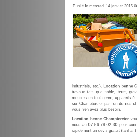
Publié le mercredi 14 janvier 2015 0
industriels, etc.),
Location benne C
travaux tels que sable, terre, grav
meubles en tout genre, appareils élec
sur Champtercier par l'un de nos ch
vous n'en avez plus besoin.
Location benne Champtercier
vous
07.56.78.02.30
nous au
pour conna
rapidement un devis gratuit (tarif à l