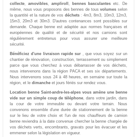
collecte
,
amovibles
,
ampliroll
,
bennes basculantes
etc. De
même, nous vous proposons des bennes de tous
volumes
selon
la quantité et la nature de vos
déchets
: 4m3, 8m3, 10m3, 12m3,
15m3, 20m3 et 30m3. D'autres contenances sont possibles sur
demande. Chaque benne est adaptée aux normes françaises et
européennes de qualité et de sécurité et nos camions sont
régulièrement entretenus pour vous assurer une meilleure
sécurité.
Bénéficiez d'une livraison rapide sur
, que vous soyez sur un
chantier de rénovation, construction, terrassement ou simplement
parce que vous cherchez à vous débarrasser de vos déchets,
nous intervenons dans la région PACA et ses six départements.
Nous intervenons sous 24 à 48 heures, en semaine sur toute la
région, et le
dimanche
et jours fériés sur rendez vous.
Location benne Saint-andre-les-alpes vous amène une benne
vide sur un simple coup de téléphone
, dans votre jardin, dans
la cour de votre immeuble ou devant votre terrain. Nous
convenons ensemble d'une durée de stationnement de la benne
sur le lieu de votre choix et l'un de nos chauffeurs de camion
benne reviendra à la date convenue chercher la benne chargée de
vos déchets verts, encombrants, gravats pour les évacuer et les
emmener selon la législation en vigueur.