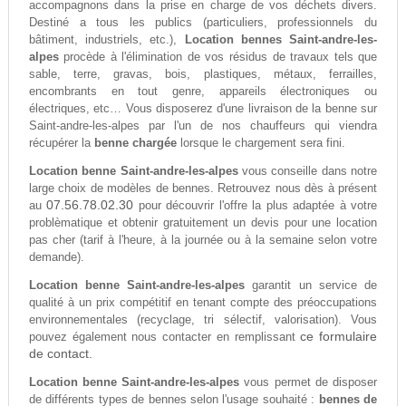
accompagnons dans la prise en charge de vos déchets divers.
Destiné a tous les publics (particuliers, professionnels du
bâtiment, industriels, etc.),
Location bennes Saint-andre-les-
alpes
procède à l'élimination de vos résidus de travaux tels que
sable, terre, gravas, bois, plastiques, métaux, ferrailles,
encombrants en tout genre, appareils électroniques ou
électriques, etc… Vous disposerez d'une livraison de la benne sur
Saint-andre-les-alpes par l'un de nos chauffeurs qui viendra
récupérer la
benne chargée
lorsque le chargement sera fini.
Location benne Saint-andre-les-alpes
vous conseille dans notre
large choix de modèles de bennes. Retrouvez nous dès à présent
07.56.78.02.30
au
pour découvrir l'offre la plus adaptée à votre
problèmatique et obtenir gratuitement un devis pour une location
pas cher (tarif à l'heure, à la journée ou à la semaine selon votre
demande).
Location benne Saint-andre-les-alpes
garantit un service de
qualité à un prix compétitif en tenant compte des préoccupations
environnementales (recyclage, tri sélectif, valorisation). Vous
ce formulaire
pouvez également nous contacter en remplissant
de contact.
Location benne Saint-andre-les-alpes
vous permet de disposer
de différents types de bennes selon l'usage souhaité :
bennes de