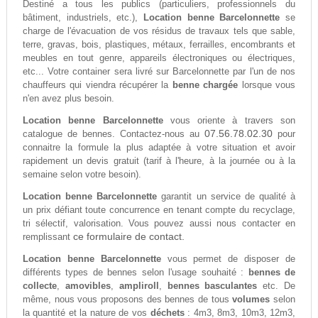
Destiné a tous les publics (particuliers, professionnels du
bâtiment, industriels, etc.),
Location benne Barcelonnette
se
charge de l'évacuation de vos résidus de travaux tels que sable,
terre, gravas, bois, plastiques, métaux, ferrailles, encombrants et
meubles en tout genre, appareils électroniques ou électriques,
etc... Votre container sera livré sur Barcelonnette par l'un de nos
chauffeurs qui viendra récupérer la
benne chargée
lorsque vous
n'en avez plus besoin.
Location benne Barcelonnette
vous oriente à travers son
07.56.78.02.30
catalogue de bennes. Contactez-nous au
pour
connaitre la formule la plus adaptée à votre situation et avoir
rapidement un devis gratuit (tarif à l'heure, à la journée ou à la
semaine selon votre besoin).
Location benne Barcelonnette
garantit un service de qualité à
un prix défiant toute concurrence en tenant compte du recyclage,
tri sélectif, valorisation. Vous pouvez aussi nous contacter en
ce formulaire de contact.
remplissant
Location benne Barcelonnette
vous permet de disposer de
différents types de bennes selon l'usage souhaité :
bennes de
collecte
,
amovibles
,
ampliroll
,
bennes basculantes
etc. De
même, nous vous proposons des bennes de tous
volumes
selon
la quantité et la nature de vos
déchets
: 4m3, 8m3, 10m3, 12m3,