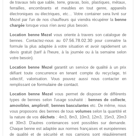
de travaux tels que sable, terre, gravas, bois, plastiques, métaux,
ferrailles, encombrants et meubles en tout genre, appareils
électroniques ou électriques, etc... Votre container sera livré sur
Mezel par l'un de nos chauffeurs qui viendra récupérer la
benne
chargée
lorsque vous n'en avez plus besoin.
Location benne Mezel
vous oriente à travers son catalogue de
07.56.78.02.30
bennes. Contactez-nous au
pour connaitre la
formule la plus adaptée à votre situation et avoir rapidement un
devis gratuit (tarif à l'heure, à la journée ou à la semaine selon
votre besoin).
Location benne Mezel
garantit un service de qualité à un prix
défiant toute concurrence en tenant compte du recyclage, tri
sélectif, valorisation. Vous pouvez aussi nous contacter en
ce formulaire de contact.
remplissant
Location benne Mezel
vous permet de disposer de différents
types de bennes selon l'usage souhaité :
bennes de collecte
,
amovibles
,
ampliroll
,
bennes basculantes
etc. De même, nous
vous proposons des bennes de tous
volumes
selon la quantité et
la nature de vos
déchets
: 4m3, 8m3, 10m3, 12m3, 15m3, 20m3
et 30m3. D'autres contenances sont possibles sur demande.
Chaque benne est adaptée aux normes françaises et européennes
de qualité et de sécurité et nos camions sont régulièrement