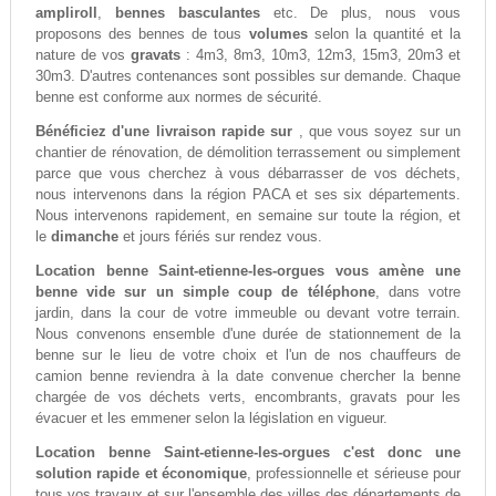
ampliroll
,
bennes basculantes
etc. De plus, nous vous
proposons des bennes de tous
volumes
selon la quantité et la
nature de vos
gravats
: 4m3, 8m3, 10m3, 12m3, 15m3, 20m3 et
30m3. D'autres contenances sont possibles sur demande. Chaque
benne est conforme aux normes de sécurité.
Bénéficiez d'une livraison rapide sur
, que vous soyez sur un
chantier de rénovation, de démolition terrassement ou simplement
parce que vous cherchez à vous débarrasser de vos déchets,
nous intervenons dans la région PACA et ses six départements.
Nous intervenons rapidement, en semaine sur toute la région, et
le
dimanche
et jours fériés sur rendez vous.
Location benne Saint-etienne-les-orgues vous amène une
benne vide sur un simple coup de téléphone
, dans votre
jardin, dans la cour de votre immeuble ou devant votre terrain.
Nous convenons ensemble d'une durée de stationnement de la
benne sur le lieu de votre choix et l'un de nos chauffeurs de
camion benne reviendra à la date convenue chercher la benne
chargée de vos déchets verts, encombrants, gravats pour les
évacuer et les emmener selon la législation en vigueur.
Location benne Saint-etienne-les-orgues c'est donc une
solution rapide et économique
, professionnelle et sérieuse pour
tous vos travaux et sur l'ensemble des villes des départements de