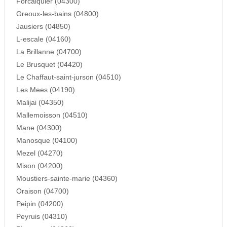
Forcalquier (04300)
Greoux-les-bains (04800)
Jausiers (04850)
L-escale (04160)
La Brillanne (04700)
Le Brusquet (04420)
Le Chaffaut-saint-jurson (04510)
Les Mees (04190)
Malijai (04350)
Mallemoisson (04510)
Mane (04300)
Manosque (04100)
Mezel (04270)
Mison (04200)
Moustiers-sainte-marie (04360)
Oraison (04700)
Peipin (04200)
Peyruis (04310)