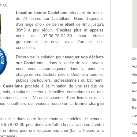
6:33
Location benne Castellane
intervient en moins
de 24 heures sur Castellane. Nous disposons
d'un large choix de benne allant de 4m3 jusqu'à
30m3 à prix réduit. N'hésitez plus et appelez
07.56.78.02.30
nous au
pour établir
gratuitement un devis avec l'un de nos
conseillers.
Découvrez la solution pour
évacuer vos déchets
Cho
sur Castellane
: dans le cadre de vos travaux
Aig
nous vous accompagnons dans la prise en
charge de vos déchets divers. Destiné a tous les
All
publics (particuliers, professionnels du bâtiment,
Ann
 Castellane
procède à l'élimination de vos résidus de
Aub
, bois, plastiques, métaux, ferrailles, encombrants en tout
électriques, etc… Vous disposerez d'une livraison de la
Ban
nos chauffeurs qui viendra récupérer la
benne chargée
Bar
Cas
onseille dans notre large choix de modèles de bennes.
.56.78.02.30
pour découvrir l'offre la plus adaptée à votre
Cer
 un devis pour une location pas cher (tarif à l'heure, à la
Cha
 demande).