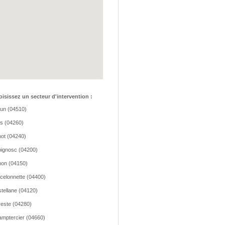
isissez un secteur d'intervention :
lun (04510)
os (04260)
ot (04240)
ignosc (04200)
on (04150)
celonnette (04400)
tellane (04120)
este (04280)
mptercier (04660)