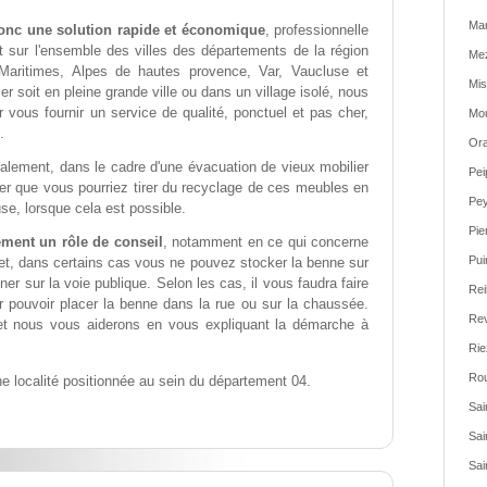
Ma
donc une solution rapide et économique
, professionnelle
t sur l'ensemble des villes des départements de la région
Mez
Maritimes, Alpes de hautes provence, Var, Vaucluse et
Mis
 soit en pleine grande ville ou dans un village isolé, nous
 vous fournir un service de qualité, ponctuel et pas cher,
Mou
.
Ora
alement, dans le cadre d'une évacuation de vieux mobilier
Pei
ier que vous pourriez tirer du recyclage de ces meubles en
Pey
se, lorsque cela est possible.
Pie
ement un rôle de conseil
, notamment en ce qui concerne
Pui
fet, dans certains cas vous ne pouvez stocker la benne sur
ner sur la voie publique. Selon les cas, il vous faudra faire
Rei
pouvoir placer la benne dans la rue ou sur la chaussée.
Rev
et nous vous aiderons en vous expliquant la démarche à
Rie
Rou
e localité positionnée au sein du département 04.
Sai
Sai
Sai