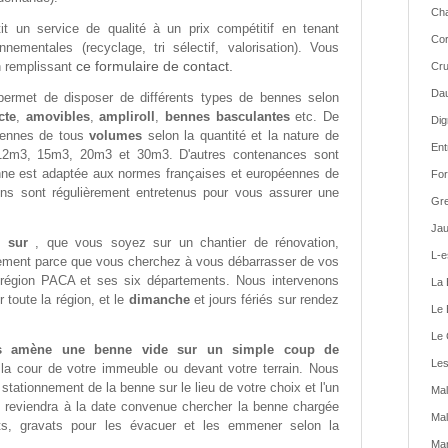
Cha
it un service de qualité à un prix compétitif en tenant
Cor
ementales (recyclage, tri sélectif, valorisation). Vous
ce formulaire de contact.
n remplissant
Cru
Dau
ermet de disposer de différents types de bennes selon
cte
,
amovibles
,
ampliroll
,
bennes basculantes
etc. De
Dig
ennes de tous
volumes
selon la quantité et la nature de
Ent
2m3, 15m3, 20m3 et 30m3. D'autres contenances sont
ne est adaptée aux normes françaises et européennes de
For
ons sont régulièrement entretenus pour vous assurer une
Gre
Jau
de sur
, que vous soyez sur un chantier de rénovation,
L-e
lement parce que vous cherchez à vous débarrasser de vos
 région PACA et ses six départements. Nous intervenons
La 
toute la région, et le
dimanche
et jours fériés sur rendez
Le 
Le 
us amène une benne vide sur un simple coup de
Les
 la cour de votre immeuble ou devant votre terrain. Nous
ationnement de la benne sur le lieu de votre choix et l'un
Mal
 reviendra à la date convenue chercher la benne chargée
Mal
s, gravats pour les évacuer et les emmener selon la
Man