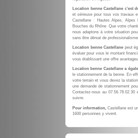
Location benne Castellane c'est 
et sérieuse pour tous vos travaux e
Castellane : Hautes Alpes, Alpes 
Bouches du Rhône. Que votre chantier
nous adaptons à votre situation pour
sans être dénué de professionalisme
Location benne Castellane
peut ég
évaluer pour vous le montant financ
vous établissant une offre avantageu
Location benne Castellane a égal
le stationnement de la benne. En ef
votre terrain et vous devez la station
une demande de stationnement pour 
Contactez-nous au 07.56.78.02.30 
suivre.
Pour information,
Castellane est un
1600 personnes y vivent.