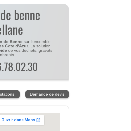
 de benne
ellane
on de Benne
sur l'ensemble
es Cote d'Azur
. La solution
pide
de vos déchets, gravats
mbrants.
56.78.02.30
stations
Demande de devis