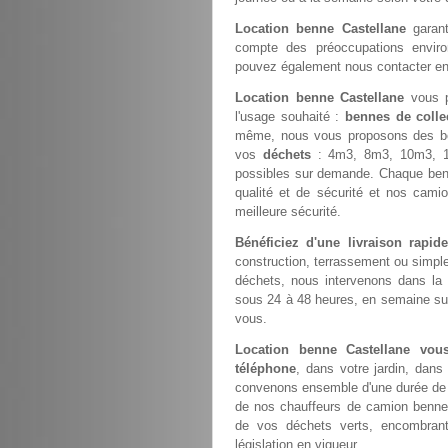
Location benne Castellane
garant
compte des préoccupations environn
pouvez également nous contacter e
Location benne Castellane
vous p
l'usage souhaité :
bennes de colle
même, nous vous proposons des b
vos
déchets
: 4m3, 8m3, 10m3, 1
possibles sur demande. Chaque ben
qualité et de sécurité et nos cami
meilleure sécurité.
Bénéficiez d'une livraison rapi
construction, terrassement ou simp
déchets, nous intervenons dans la
sous 24 à 48 heures, en semaine sur 
vous.
Location benne Castellane vo
téléphone
, dans votre jardin, dans
convenons ensemble d'une durée de st
de nos chauffeurs de camion benne
de vos déchets verts, encombrant
législation en vigueur.