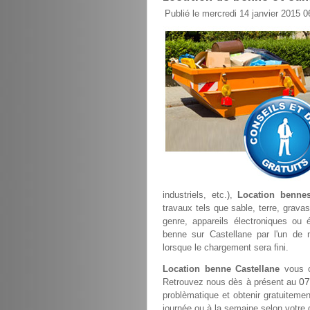
Publié le mercredi 14 janvier 2015 0
industriels, etc.),
Location bennes
travaux tels que sable, terre, gravas
genre, appareils électroniques ou 
benne sur Castellane par l'un de 
lorsque le chargement sera fini.
Location benne Castellane
vous c
07
Retrouvez nous dès à présent au
problèmatique et obtenir gratuitement
journée ou à la semaine selon votre