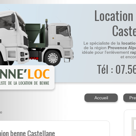
Location
Cast
Le spécialiste de la
locati
de la région
Provence Alp
idéale pour l'enlèvement
ra
et enco
Tél : 07.
Accueil
Pre
ne
mion benne Castellane