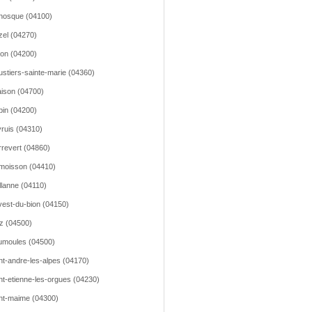
nosque (04100)
el (04270)
on (04200)
stiers-sainte-marie (04360)
ison (04700)
pin (04200)
ruis (04310)
rrevert (04860)
moisson (04410)
llanne (04110)
est-du-bion (04150)
z (04500)
moules (04500)
nt-andre-les-alpes (04170)
nt-etienne-les-orgues (04230)
nt-maime (04300)