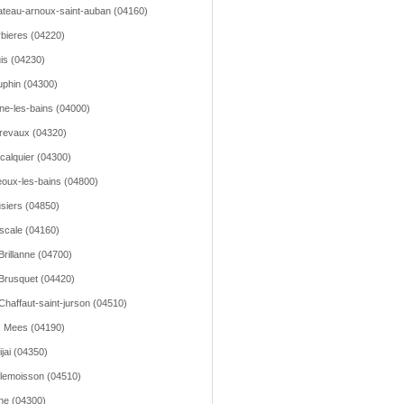
teau-arnoux-saint-auban (04160)
bieres (04220)
is (04230)
phin (04300)
ne-les-bains (04000)
revaux (04320)
calquier (04300)
oux-les-bains (04800)
siers (04850)
scale (04160)
Brillanne (04700)
Brusquet (04420)
Chaffaut-saint-jurson (04510)
 Mees (04190)
ijai (04350)
lemoisson (04510)
e (04300)