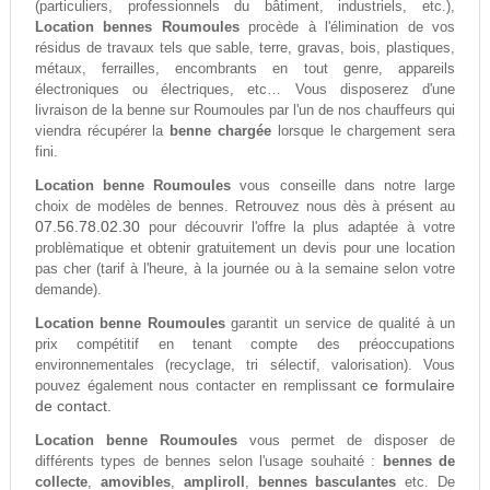
(particuliers, professionnels du bâtiment, industriels, etc.),
Location bennes Roumoules
procède à l'élimination de vos
résidus de travaux tels que sable, terre, gravas, bois, plastiques,
métaux, ferrailles, encombrants en tout genre, appareils
électroniques ou électriques, etc… Vous disposerez d'une
livraison de la benne sur Roumoules par l'un de nos chauffeurs qui
viendra récupérer la
benne chargée
lorsque le chargement sera
fini.
Location benne Roumoules
vous conseille dans notre large
choix de modèles de bennes. Retrouvez nous dès à présent au
07.56.78.02.30
pour découvrir l'offre la plus adaptée à votre
problèmatique et obtenir gratuitement un devis pour une location
pas cher (tarif à l'heure, à la journée ou à la semaine selon votre
demande).
Location benne Roumoules
garantit un service de qualité à un
prix compétitif en tenant compte des préoccupations
environnementales (recyclage, tri sélectif, valorisation). Vous
ce formulaire
pouvez également nous contacter en remplissant
de contact.
Location benne Roumoules
vous permet de disposer de
différents types de bennes selon l'usage souhaité :
bennes de
collecte
,
amovibles
,
ampliroll
,
bennes basculantes
etc. De