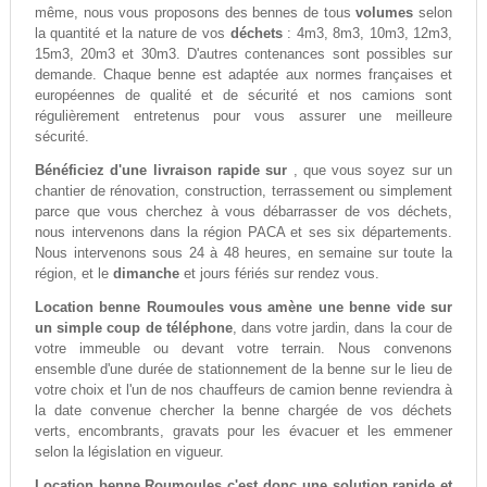
même, nous vous proposons des bennes de tous
volumes
selon
la quantité et la nature de vos
déchets
: 4m3, 8m3, 10m3, 12m3,
15m3, 20m3 et 30m3. D'autres contenances sont possibles sur
demande. Chaque benne est adaptée aux normes françaises et
européennes de qualité et de sécurité et nos camions sont
régulièrement entretenus pour vous assurer une meilleure
sécurité.
Bénéficiez d'une livraison rapide sur
, que vous soyez sur un
chantier de rénovation, construction, terrassement ou simplement
parce que vous cherchez à vous débarrasser de vos déchets,
nous intervenons dans la région PACA et ses six départements.
Nous intervenons sous 24 à 48 heures, en semaine sur toute la
région, et le
dimanche
et jours fériés sur rendez vous.
Location benne Roumoules vous amène une benne vide sur
un simple coup de téléphone
, dans votre jardin, dans la cour de
votre immeuble ou devant votre terrain. Nous convenons
ensemble d'une durée de stationnement de la benne sur le lieu de
votre choix et l'un de nos chauffeurs de camion benne reviendra à
la date convenue chercher la benne chargée de vos déchets
verts, encombrants, gravats pour les évacuer et les emmener
selon la législation en vigueur.
Location benne Roumoules c'est donc une solution rapide et