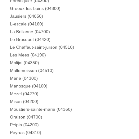
Forcalquier (04300)
Greoux-les-bains (04800)
Jausiers (04850)
L-escale (04160)
La Brillanne (04700)
Le Brusquet (04420)
Le Chaffaut-saint-jurson (04510)
Les Mees (04190)
Malijai (04350)
Mallemoisson (04510)
Mane (04300)
Manosque (04100)
Mezel (04270)
Mison (04200)
Moustiers-sainte-marie (04360)
Oraison (04700)
Peipin (04200)
Peyruis (04310)