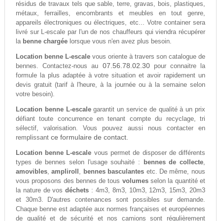
résidus de travaux tels que sable, terre, gravas, bois, plastiques,
métaux, ferrailles, encombrants et meubles en tout genre,
appareils électroniques ou électriques, etc... Votre container sera
livré sur L-escale par l'un de nos chauffeurs qui viendra récupérer
la
benne chargée
lorsque vous n'en avez plus besoin.
Location benne L-escale
vous oriente à travers son catalogue de
07.56.78.02.30
bennes. Contactez-nous au
pour connaitre la
formule la plus adaptée à votre situation et avoir rapidement un
devis gratuit (tarif à l'heure, à la journée ou à la semaine selon
votre besoin).
Location benne L-escale
garantit un service de qualité à un prix
défiant toute concurrence en tenant compte du recyclage, tri
sélectif, valorisation. Vous pouvez aussi nous contacter en
ce formulaire de contact.
remplissant
Location benne L-escale
vous permet de disposer de différents
types de bennes selon l'usage souhaité :
bennes de collecte
,
amovibles
,
ampliroll
,
bennes basculantes
etc. De même, nous
vous proposons des bennes de tous
volumes
selon la quantité et
la nature de vos
déchets
: 4m3, 8m3, 10m3, 12m3, 15m3, 20m3
et 30m3. D'autres contenances sont possibles sur demande.
Chaque benne est adaptée aux normes françaises et européennes
de qualité et de sécurité et nos camions sont régulièrement