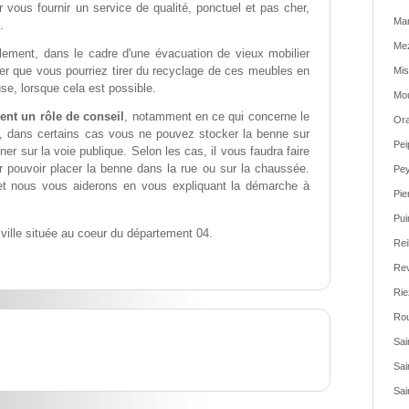
 vous fournir un service de qualité, ponctuel et pas cher,
Ma
.
Mez
ement, dans le cadre d'une évacuation de vieux mobilier
ier que vous pourriez tirer du recyclage de ces meubles en
Mis
se, lorsque cela est possible.
Mou
ent un rôle de conseil
, notamment en ce qui concerne le
Ora
t, dans certains cas vous ne pouvez stocker la benne sur
Pei
ner sur la voie publique. Selon les cas, il vous faudra faire
pouvoir placer la benne dans la rue ou sur la chaussée.
Pey
et nous vous aiderons en vous expliquant la démarche à
Pie
Pui
ville située au coeur du département 04.
Rei
Rev
Rie
Rou
Sai
Sai
Sai