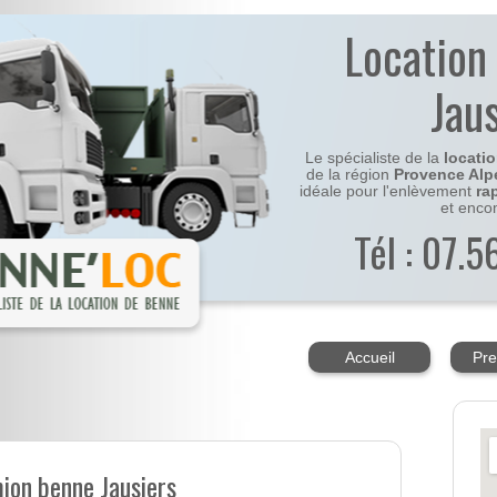
Location
Jau
Le spécialiste de la
locati
de la région
Provence Alp
idéale pour l'enlèvement
ra
et enco
Tél : 07.
Accueil
Pre
ion benne Jausiers