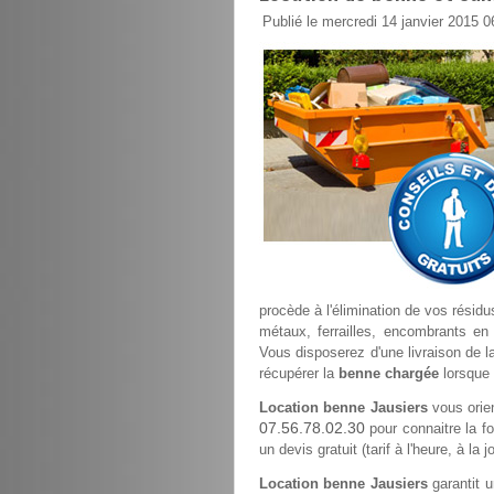
Publié le mercredi 14 janvier 2015 0
procède à l'élimination de vos résidu
métaux, ferrailles, encombrants en 
Vous disposerez d'une livraison de l
récupérer la
benne chargée
lorsque 
Location benne Jausiers
vous orie
07.56.78.02.30
pour connaitre la fo
un devis gratuit (tarif à l'heure, à l
Location benne Jausiers
garantit u