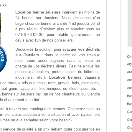
6:33
Location benne Jausiers
intervient en moins de
24 heures sur Jausiers. Nous disposons d'un
large choix de benne allant de 4m3 jusqu'à 30m3
à prix réduit. N'hésitez plus et appelez nous au
07.56.78.02.30
pour établir gratuitement un
devis avec l'un de nos conseillers.
Découvrez la solution pour
évacuer vos déchets
sur Jausiers
: dans le cadre de vos travaux
Cho
nous vous accompagnons dans la prise en
Aig
charge de vos déchets divers. Destiné a tous les
publics (particuliers, professionnels du bâtiment,
All
industriels, etc.),
Location bennes Jausiers
Ann
s de travaux tels que sable, terre, gravas, bois, plastiques,
Aub
tout genre, appareils électroniques ou électriques, etc…
a benne sur Jausiers par l'un de nos chauffeurs qui viendra
Ban
le chargement sera fini.
Bar
nte à travers son catalogue de bennes. Contactez-nous au
Cas
rmule la plus adaptée à votre situation et avoir rapidement
a journée ou à la semaine selon votre besoin).
Cer
Cha
n service de qualité à un prix défiant toute concurrence en