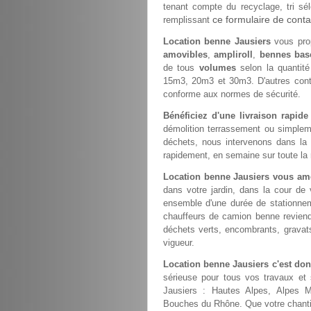
tenant compte du recyclage, tri sél
ce formulaire de conta
remplissant
Location benne Jausiers
vous prop
amovibles
,
ampliroll
,
bennes bas
de tous
volumes
selon la quantit
15m3, 20m3 et 30m3. D'autres con
conforme aux normes de sécurité.
Bénéficiez d'une livraison rapid
démolition terrassement ou simple
déchets, nous intervenons dans la
rapidement, en semaine sur toute la 
Location benne Jausiers vous am
dans votre jardin, dans la cour de
ensemble d'une durée de stationneme
chauffeurs de camion benne revien
déchets verts, encombrants, gravats
vigueur.
Location benne Jausiers c'est do
sérieuse pour tous vos travaux et 
Jausiers : Hautes Alpes, Alpes M
Bouches du Rhône. Que votre chantier