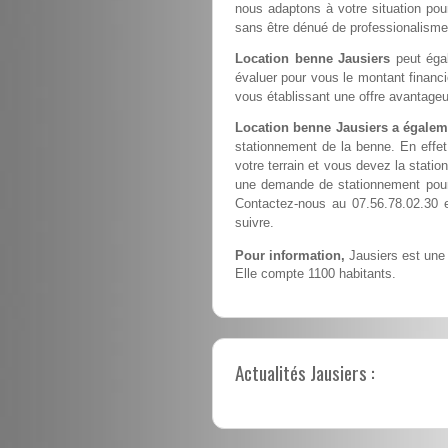
nous adaptons à votre situation pour
sans être dénué de professionalisme
Location benne Jausiers
peut égal
évaluer pour vous le montant financ
vous établissant une offre avantageu
Location benne Jausiers a égalem
stationnement de la benne. En effe
votre terrain et vous devez la station
une demande de stationnement pour 
Contactez-nous au 07.56.78.02.30 
suivre.
Pour information,
Jausiers est une 
Elle compte 1100 habitants.
Actualités Jausiers :