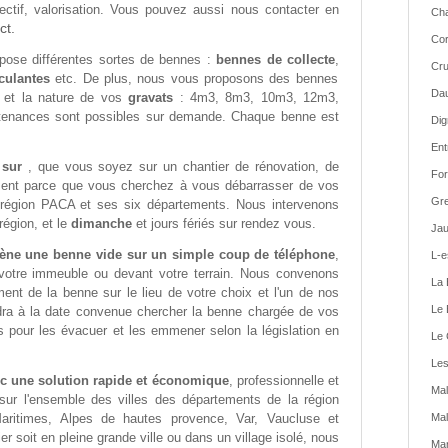
ectif, valorisation. Vous pouvez aussi nous contacter en
Cha
ct.
Cor
ose différentes sortes de bennes :
bennes de collecte
,
Cru
culantes
etc. De plus, nous vous proposons des bennes
Dau
é et la nature de vos
gravats
: 4m3, 8m3, 10m3, 12m3,
tenances sont possibles sur demande. Chaque benne est
Dig
Ent
e sur
, que vous soyez sur un chantier de rénovation, de
For
ment parce que vous cherchez à vous débarrasser de vos
Gre
 région PACA et ses six départements. Nous intervenons
région, et le
dimanche
et jours fériés sur rendez vous.
Jau
ène une benne vide sur un simple coup de téléphone
,
L-e
 votre immeuble ou devant votre terrain. Nous convenons
La 
nt de la benne sur le lieu de votre choix et l'un de nos
Le 
dra à la date convenue chercher la benne chargée de vos
 pour les évacuer et les emmener selon la législation en
Le 
Les
nc une solution rapide et économique
, professionnelle et
Mal
sur l'ensemble des villes des départements de la région
aritimes, Alpes de hautes provence, Var, Vaucluse et
Mal
 soit en pleine grande ville ou dans un village isolé, nous
Man