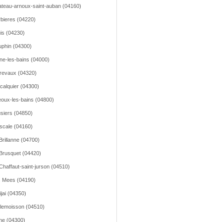
teau-arnoux-saint-auban (04160)
bieres (04220)
is (04230)
phin (04300)
ne-les-bains (04000)
revaux (04320)
calquier (04300)
oux-les-bains (04800)
siers (04850)
scale (04160)
Brillanne (04700)
Brusquet (04420)
Chaffaut-saint-jurson (04510)
 Mees (04190)
ijai (04350)
lemoisson (04510)
e (04300)