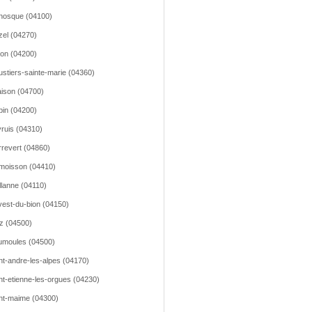
nosque (04100)
el (04270)
on (04200)
stiers-sainte-marie (04360)
ison (04700)
pin (04200)
ruis (04310)
rrevert (04860)
moisson (04410)
llanne (04110)
est-du-bion (04150)
z (04500)
moules (04500)
nt-andre-les-alpes (04170)
nt-etienne-les-orgues (04230)
nt-maime (04300)