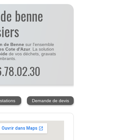
 de benne
siers
on de Benne
sur l'ensemble
es Cote d'Azur
. La solution
pide
de vos déchets, gravats
mbrants.
56.78.02.30
stations
Demande de devis