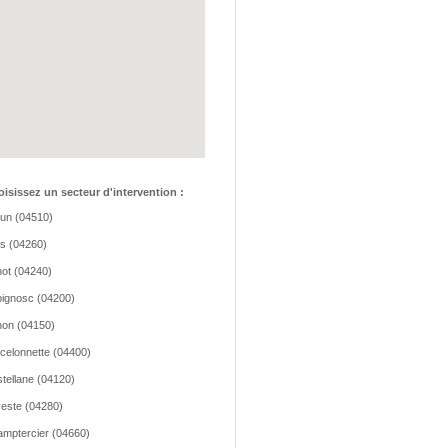
isissez un secteur d'intervention :
lun (04510)
os (04260)
ot (04240)
ignosc (04200)
on (04150)
celonnette (04400)
tellane (04120)
este (04280)
mptercier (04660)