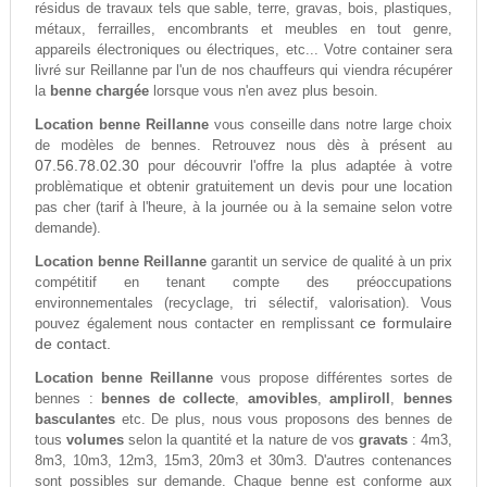
résidus de travaux tels que sable, terre, gravas, bois, plastiques,
métaux, ferrailles, encombrants et meubles en tout genre,
appareils électroniques ou électriques, etc... Votre container sera
livré sur Reillanne par l'un de nos chauffeurs qui viendra récupérer
la
benne chargée
lorsque vous n'en avez plus besoin.
Location benne Reillanne
vous conseille dans notre large choix
de modèles de bennes. Retrouvez nous dès à présent au
07.56.78.02.30
pour découvrir l'offre la plus adaptée à votre
problèmatique et obtenir gratuitement un devis pour une location
pas cher (tarif à l'heure, à la journée ou à la semaine selon votre
demande).
Location benne Reillanne
garantit un service de qualité à un prix
compétitif en tenant compte des préoccupations
environnementales (recyclage, tri sélectif, valorisation). Vous
ce formulaire
pouvez également nous contacter en remplissant
de contact.
Location benne Reillanne
vous propose différentes sortes de
bennes :
bennes de collecte
,
amovibles
,
ampliroll
,
bennes
basculantes
etc. De plus, nous vous proposons des bennes de
tous
volumes
selon la quantité et la nature de vos
gravats
: 4m3,
8m3, 10m3, 12m3, 15m3, 20m3 et 30m3. D'autres contenances
sont possibles sur demande. Chaque benne est conforme aux