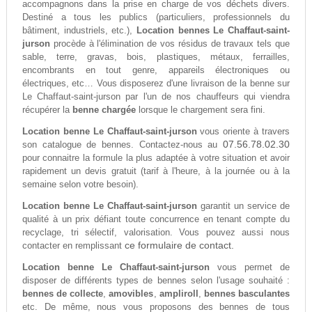
accompagnons dans la prise en charge de vos déchets divers.
Destiné a tous les publics (particuliers, professionnels du
bâtiment, industriels, etc.),
Location bennes Le Chaffaut-saint-
jurson
procède à l'élimination de vos résidus de travaux tels que
sable, terre, gravas, bois, plastiques, métaux, ferrailles,
encombrants en tout genre, appareils électroniques ou
électriques, etc… Vous disposerez d'une livraison de la benne sur
Le Chaffaut-saint-jurson par l'un de nos chauffeurs qui viendra
récupérer la
benne chargée
lorsque le chargement sera fini.
Location benne Le Chaffaut-saint-jurson
vous oriente à travers
07.56.78.02.30
son catalogue de bennes. Contactez-nous au
pour connaitre la formule la plus adaptée à votre situation et avoir
rapidement un devis gratuit (tarif à l'heure, à la journée ou à la
semaine selon votre besoin).
Location benne Le Chaffaut-saint-jurson
garantit un service de
qualité à un prix défiant toute concurrence en tenant compte du
recyclage, tri sélectif, valorisation. Vous pouvez aussi nous
ce formulaire de contact.
contacter en remplissant
Location benne Le Chaffaut-saint-jurson
vous permet de
disposer de différents types de bennes selon l'usage souhaité :
bennes de collecte
,
amovibles
,
ampliroll
,
bennes basculantes
etc. De même, nous vous proposons des bennes de tous