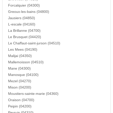
Forcalquier (04300)
Greoux-les-bains (04800)
Jausiers (04850)
L-escale (04160)
La Brillanne (04700)
Le Brusquet (04420)
Le Chaffaut-saint-jurson (04510)
Les Mees (04190)
Malijai (04350)
Mallemoisson (04510)
Mane (04300)
Manosque (04100)
Mezel (04270)
Mison (04200)
Moustiers-sainte-marie (04360)
Oraison (04700)
Peipin (04200)
Peyruis (04310)