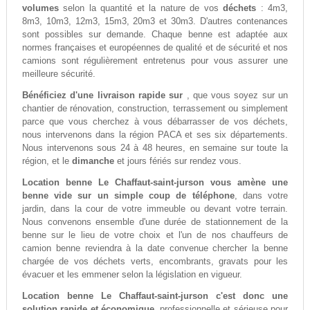
volumes
selon la quantité et la nature de vos
déchets
: 4m3,
8m3, 10m3, 12m3, 15m3, 20m3 et 30m3. D'autres contenances
sont possibles sur demande. Chaque benne est adaptée aux
normes françaises et européennes de qualité et de sécurité et nos
camions sont régulièrement entretenus pour vous assurer une
meilleure sécurité.
Bénéficiez d'une livraison rapide sur
, que vous soyez sur un
chantier de rénovation, construction, terrassement ou simplement
parce que vous cherchez à vous débarrasser de vos déchets,
nous intervenons dans la région PACA et ses six départements.
Nous intervenons sous 24 à 48 heures, en semaine sur toute la
région, et le
dimanche
et jours fériés sur rendez vous.
Location benne Le Chaffaut-saint-jurson vous amène une
benne vide sur un simple coup de téléphone
, dans votre
jardin, dans la cour de votre immeuble ou devant votre terrain.
Nous convenons ensemble d'une durée de stationnement de la
benne sur le lieu de votre choix et l'un de nos chauffeurs de
camion benne reviendra à la date convenue chercher la benne
chargée de vos déchets verts, encombrants, gravats pour les
évacuer et les emmener selon la législation en vigueur.
Location benne Le Chaffaut-saint-jurson c'est donc une
solution rapide et économique
, professionnelle et sérieuse pour