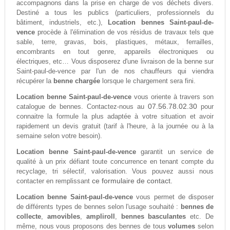
accompagnons dans la prise en charge de vos déchets divers.
Destiné a tous les publics (particuliers, professionnels du
bâtiment, industriels, etc.),
Location bennes Saint-paul-de-
vence
procède à l'élimination de vos résidus de travaux tels que
sable, terre, gravas, bois, plastiques, métaux, ferrailles,
encombrants en tout genre, appareils électroniques ou
électriques, etc… Vous disposerez d'une livraison de la benne sur
Saint-paul-de-vence par l'un de nos chauffeurs qui viendra
récupérer la
benne chargée
lorsque le chargement sera fini.
Location benne Saint-paul-de-vence
vous oriente à travers son
07.56.78.02.30
catalogue de bennes. Contactez-nous au
pour
connaitre la formule la plus adaptée à votre situation et avoir
rapidement un devis gratuit (tarif à l'heure, à la journée ou à la
semaine selon votre besoin).
Location benne Saint-paul-de-vence
garantit un service de
qualité à un prix défiant toute concurrence en tenant compte du
recyclage, tri sélectif, valorisation. Vous pouvez aussi nous
ce formulaire de contact.
contacter en remplissant
Location benne Saint-paul-de-vence
vous permet de disposer
de différents types de bennes selon l'usage souhaité :
bennes de
collecte
,
amovibles
,
ampliroll
,
bennes basculantes
etc. De
même, nous vous proposons des bennes de tous
volumes
selon