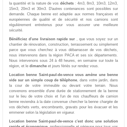
la quantité et la nature de vos
déchets
: 4m3, 8m3, 10m3, 12m3,
15m3, 20m3 et 30m3. D'autres contenances sont possibles sur
demande. Chaque benne est adaptée aux normes françaises et
européennes de qualité et de sécurité et nos camions sont
régulièrement entretenus pour vous assurer une meilleure
sécurité.
Bénéficiez d'une livraison rapide sur
, que vous soyez sur un
chantier de rénovation, construction, terrassement ou simplement
parce que vous cherchez à vous débarrasser de vos déchets,
nous intervenons dans la région PACA et ses six départements.
Nous intervenons sous 24 à 48 heures, en semaine sur toute la
région, et le
dimanche
et jours fériés sur rendez vous.
Location benne Saint-paul-de-vence vous amène une benne
vide sur un simple coup de téléphone
, dans votre jardin, dans
la cour de votre immeuble ou devant votre terrain. Nous
convenons ensemble d'une durée de stationnement de la benne
sur le lieu de votre choix et l'un de nos chauffeurs de camion
benne reviendra à la date convenue chercher la benne chargée de
vos déchets verts, encombrants, gravats pour les évacuer et les
emmener selon la législation en vigueur.
Location benne Saint-paul-de-vence c'est donc une solution
rapide et économique
, professionnelle et sérieuse pour tous vos