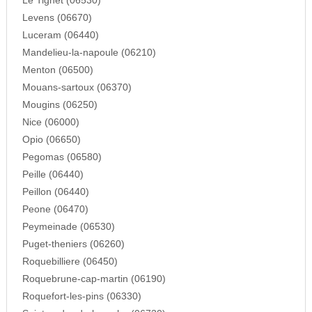
Le Tignet (06530)
Levens (06670)
Luceram (06440)
Mandelieu-la-napoule (06210)
Menton (06500)
Mouans-sartoux (06370)
Mougins (06250)
Nice (06000)
Opio (06650)
Pegomas (06580)
Peille (06440)
Peillon (06440)
Peone (06470)
Peymeinade (06530)
Puget-theniers (06260)
Roquebilliere (06450)
Roquebrune-cap-martin (06190)
Roquefort-les-pins (06330)