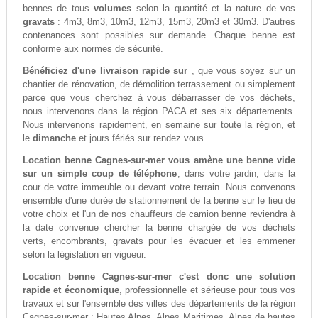
bennes de tous
volumes
selon la quantité et la nature de vos
gravats
: 4m3, 8m3, 10m3, 12m3, 15m3, 20m3 et 30m3. D'autres
contenances sont possibles sur demande. Chaque benne est
conforme aux normes de sécurité.
Bénéficiez d'une livraison rapide sur
, que vous soyez sur un
chantier de rénovation, de démolition terrassement ou simplement
parce que vous cherchez à vous débarrasser de vos déchets,
nous intervenons dans la région PACA et ses six départements.
Nous intervenons rapidement, en semaine sur toute la région, et
le
dimanche
et jours fériés sur rendez vous.
Location benne Cagnes-sur-mer vous amène une benne vide
sur un simple coup de téléphone
, dans votre jardin, dans la
cour de votre immeuble ou devant votre terrain. Nous convenons
ensemble d'une durée de stationnement de la benne sur le lieu de
votre choix et l'un de nos chauffeurs de camion benne reviendra à
la date convenue chercher la benne chargée de vos déchets
verts, encombrants, gravats pour les évacuer et les emmener
selon la législation en vigueur.
Location benne Cagnes-sur-mer c'est donc une solution
rapide et économique
, professionnelle et sérieuse pour tous vos
travaux et sur l'ensemble des villes des départements de la région
Cagnes-sur-mer : Hautes Alpes, Alpes Maritimes, Alpes de hautes