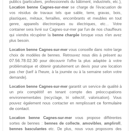
publics (particuliers, professionnels du bâtiment, industriels, etc.),
Location benne Cagnes-sur-mer
se charge de l'évacuation de
vos résidus de travaux tels que sable, terre, gravas, bois,
plastiques, métaux, ferrailles, encombrants et meubles en tout
genre, appareils électroniques ou électriques, etc... Votre
container sera livré sur Cagnes-sur-mer par l'un de nos chauffeurs
qui viendra récupérer la
benne chargée
lorsque vous n'en avez
plus besoin.
Location benne Cagnes-sur-mer
vous conseille dans notre large
choix de modèles de bennes. Retrouvez nous dès à présent au
07.56.78.02.30
pour découvrir l'offre la plus adaptée à votre
problèmatique et obtenir gratuitement un devis pour une location
pas cher (tarif à l'heure, à la journée ou à la semaine selon votre
demande).
Location benne Cagnes-sur-mer
garantit un service de qualité à
un prix compétitif en tenant compte des préoccupations
environnementales (recyclage, tri sélectif, valorisation). Vous
ce formulaire
pouvez également nous contacter en remplissant
de contact.
Location benne Cagnes-sur-mer
vous propose différentes
sortes de bennes :
bennes de collecte
,
amovibles
,
ampliroll
,
bennes basculantes
etc. De plus, nous vous proposons des