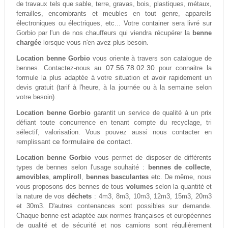
de travaux tels que sable, terre, gravas, bois, plastiques, métaux,
ferrailles, encombrants et meubles en tout genre, appareils
électroniques ou électriques, etc... Votre container sera livré sur
Gorbio par l'un de nos chauffeurs qui viendra récupérer la
benne
chargée
lorsque vous n'en avez plus besoin.
Location benne Gorbio
vous oriente à travers son catalogue de
07.56.78.02.30
bennes. Contactez-nous au
pour connaitre la
formule la plus adaptée à votre situation et avoir rapidement un
devis gratuit (tarif à l'heure, à la journée ou à la semaine selon
votre besoin).
Location benne Gorbio
garantit un service de qualité à un prix
défiant toute concurrence en tenant compte du recyclage, tri
sélectif, valorisation. Vous pouvez aussi nous contacter en
ce formulaire de contact.
remplissant
Location benne Gorbio
vous permet de disposer de différents
types de bennes selon l'usage souhaité :
bennes de collecte
,
amovibles
,
ampliroll
,
bennes basculantes
etc. De même, nous
vous proposons des bennes de tous
volumes
selon la quantité et
la nature de vos
déchets
: 4m3, 8m3, 10m3, 12m3, 15m3, 20m3
et 30m3. D'autres contenances sont possibles sur demande.
Chaque benne est adaptée aux normes françaises et européennes
de qualité et de sécurité et nos camions sont régulièrement