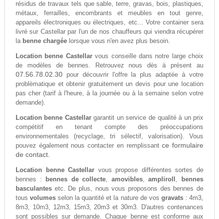
résidus de travaux tels que sable, terre, gravas, bois, plastiques,
métaux, ferrailles, encombrants et meubles en tout genre,
appareils électroniques ou électriques, etc... Votre container sera
livré sur Castellar par l'un de nos chauffeurs qui viendra récupérer
la
benne chargée
lorsque vous n'en avez plus besoin.
Location benne Castellar
vous conseille dans notre large choix
de modèles de bennes. Retrouvez nous dès à présent au
07.56.78.02.30
pour découvrir l'offre la plus adaptée à votre
problèmatique et obtenir gratuitement un devis pour une location
pas cher (tarif à l'heure, à la journée ou à la semaine selon votre
demande).
Location benne Castellar
garantit un service de qualité à un prix
compétitif en tenant compte des préoccupations
environnementales (recyclage, tri sélectif, valorisation). Vous
ce formulaire
pouvez également nous contacter en remplissant
de contact.
Location benne Castellar
vous propose différentes sortes de
bennes :
bennes de collecte
,
amovibles
,
ampliroll
,
bennes
basculantes
etc. De plus, nous vous proposons des bennes de
tous
volumes
selon la quantité et la nature de vos
gravats
: 4m3,
8m3, 10m3, 12m3, 15m3, 20m3 et 30m3. D'autres contenances
sont possibles sur demande. Chaque benne est conforme aux