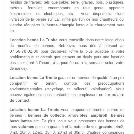
résidus de travaux tels que sable, terre, gravas, bois, plastiques,
métaux, ferrailles, encombrants en tout genre, appareils
électroniques ou électriques, etc… Vous disposerez d'une
livraison de la benne sur La Trinite par l'un de nos chauffeurs qui
viendra récupérer la
benne chargée
lorsque le chargement sera
fini.
Location benne La Trinite
vous conseille dans notre large choix
de modèles de bennes. Retrouvez nous dès à présent au
07.56.78.02.30
pour découvrir l'offre la plus adaptée à votre
problèmatique et obtenir gratuitement un devis pour une location
pas cher (tarif à l'heure, à la journée ou à la semaine selon votre
demande).
Location benne La Trinite
garantit un service de qualité à un prix
compétitif en tenant compte des préoccupations
environnementales (recyclage, tri sélectif, valorisation). Vous
ce formulaire
pouvez également nous contacter en remplissant
de contact.
Location benne La Trinite
vous propose différentes sortes de
bennes :
bennes de collecte
,
amovibles
,
ampliroll
,
bennes
basculantes
etc. De plus, nous vous proposons des bennes de
tous
volumes
selon la quantité et la nature de vos
gravats
: 4m3,
8m3, 10m3, 12m3, 15m3, 20m3 et 30m3. D'autres contenances