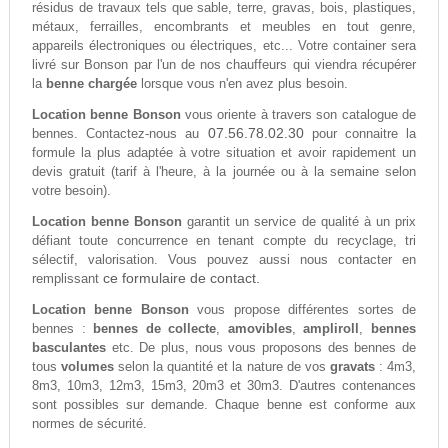
résidus de travaux tels que sable, terre, gravas, bois, plastiques,
métaux, ferrailles, encombrants et meubles en tout genre,
appareils électroniques ou électriques, etc... Votre container sera
livré sur Bonson par l'un de nos chauffeurs qui viendra récupérer
la
benne chargée
lorsque vous n'en avez plus besoin.
Location benne Bonson
vous oriente à travers son catalogue de
07.56.78.02.30
bennes. Contactez-nous au
pour connaitre la
formule la plus adaptée à votre situation et avoir rapidement un
devis gratuit (tarif à l'heure, à la journée ou à la semaine selon
votre besoin).
Location benne Bonson
garantit un service de qualité à un prix
défiant toute concurrence en tenant compte du recyclage, tri
sélectif, valorisation. Vous pouvez aussi nous contacter en
ce formulaire de contact.
remplissant
Location benne Bonson
vous propose différentes sortes de
bennes :
bennes de collecte
,
amovibles
,
ampliroll
,
bennes
basculantes
etc. De plus, nous vous proposons des bennes de
tous
volumes
selon la quantité et la nature de vos
gravats
: 4m3,
8m3, 10m3, 12m3, 15m3, 20m3 et 30m3. D'autres contenances
sont possibles sur demande. Chaque benne est conforme aux
normes de sécurité.