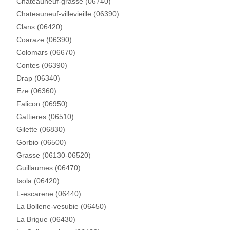
Chateauneuf-grasse (06740)
Chateauneuf-villevieille (06390)
Clans (06420)
Coaraze (06390)
Colomars (06670)
Contes (06390)
Drap (06340)
Eze (06360)
Falicon (06950)
Gattieres (06510)
Gilette (06830)
Gorbio (06500)
Grasse (06130-06520)
Guillaumes (06470)
Isola (06420)
L-escarene (06440)
La Bollene-vesubie (06450)
La Brigue (06430)