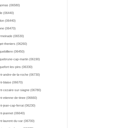
gomas (06580)
lle (06440)
llon (06440)
ne (06470)
meinade (06530)
et-theniers (06260)
uebilliere (06450)
uebrune-cap-martin (06190)
uefort-les-pins (06330)
nt-andre-de-la-roche (06730)
nt-blaise (06670)
nt-cezaire-sur-siagne (06780)
nt-etienne-de-tinee (06660)
nt-jean-cap-ferrat (06230)
nt-jeannet (06640)
nt-laurent-du-var (06700)