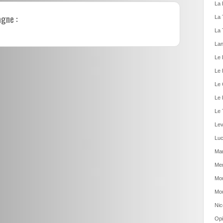
La 
agne :
La 
La 
Lan
Le 
Le 
Le 
Le 
Le 
Lev
Luc
Man
Men
Mou
Mou
Nic
Opi