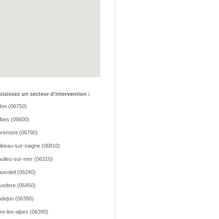
isissez un secteur d'intervention :
on (06750)
ibes (06600)
remont (06790)
ibeau-sur-siagne (06810)
ulieu-sur-mer (06310)
usoleil (06240)
vedere (06450)
dejun (06390)
re-les-alpes (06390)