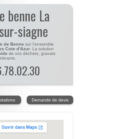
de benne La
sur-siagne
on de Benne
sur l'ensemble
es Cote d'Azur
. La solution
pide
de vos déchets, gravats
mbrants.
56.78.02.30
stations
Demande de devis