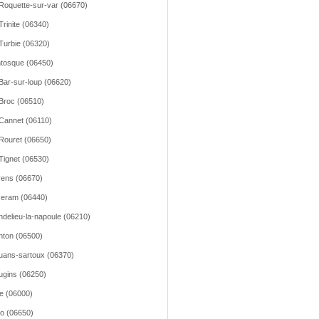
Roquette-sur-var (06670)
Trinite (06340)
Turbie (06320)
tosque (06450)
Bar-sur-loup (06620)
Broc (06510)
Cannet (06110)
Rouret (06650)
Tignet (06530)
ens (06670)
eram (06440)
delieu-la-napoule (06210)
ton (06500)
ans-sartoux (06370)
gins (06250)
e (06000)
o (06650)