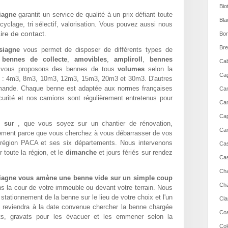
Bio
iagne
garantit un service de qualité à un prix défiant toute
Bla
yclage, tri sélectif, valorisation. Vous pouvez aussi nous
ire de contact.
Bon
Bre
siagne
vous permet de disposer de différents types de
:
bennes de collecte
,
amovibles
,
ampliroll
,
bennes
Cab
vous proposons des bennes de tous
volumes
selon la
Cag
: 4m3, 8m3, 10m3, 12m3, 15m3, 20m3 et 30m3. D'autres
mande. Chaque benne est adaptée aux normes françaises
Can
curité et nos camions sont régulièrement entretenus pour
Can
Cap
de sur
, que vous soyez sur un chantier de rénovation,
Car
lement parce que vous cherchez à vous débarrasser de vos
 région PACA et ses six départements. Nous intervenons
Cas
toute la région, et le
dimanche
et jours fériés sur rendez
Cas
Cha
siagne vous amène une benne vide sur un simple coup
Cha
ans la cour de votre immeuble ou devant votre terrain. Nous
ationnement de la benne sur le lieu de votre choix et l'un
Cla
 reviendra à la date convenue chercher la benne chargée
Coa
s, gravats pour les évacuer et les emmener selon la
Col