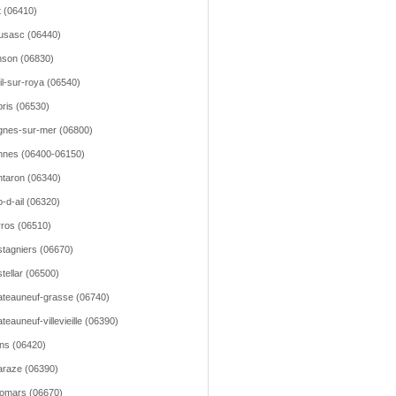
t (06410)
usasc (06440)
son (06830)
il-sur-roya (06540)
ris (06530)
nes-sur-mer (06800)
nes (06400-06150)
taron (06340)
-d-ail (06320)
ros (06510)
tagniers (06670)
tellar (06500)
teauneuf-grasse (06740)
teauneuf-villevieille (06390)
ns (06420)
raze (06390)
omars (06670)