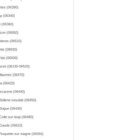
tes (06390)
p (06340)
 (06360)
icon (06950)
tieres (06510)
ette (06830)
bio (06500)
sse (06130-06520)
llaumes (06470)
la (06420)
scarene (06440)
Bollene-vesubie (06450)
Brigue (06430)
Colle-sur-loup (06480)
Gaude (06610)
Roquette-sur-siagne (06550)