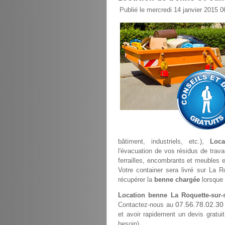
Publié le mercredi 14 janvier 2015 0
bâtiment, industriels, etc.),
Loca
l'évacuation de vos résidus de trava
ferrailles, encombrants et meubles en
Votre container sera livré sur La R
récupérer la
benne chargée
lorsque 
Location benne La Roquette-sur-
07.56.78.02.30
Contactez-nous au
et avoir rapidement un devis gratuit
besoin).