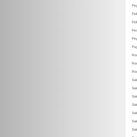
Pe
Pei
Pei
Peo
Pey
Pug
Roq
Roq
Roq
Sai
Sai
Sai
Sai
Sai
Sai
Sai