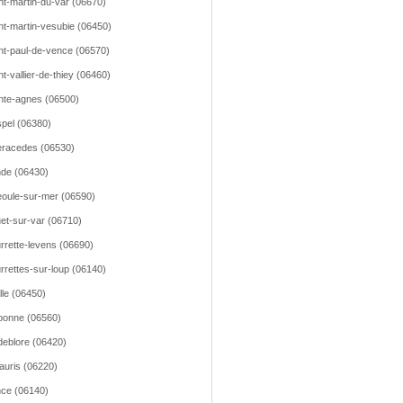
nt-martin-du-var (06670)
nt-martin-vesubie (06450)
nt-paul-de-vence (06570)
nt-vallier-de-thiey (06460)
nte-agnes (06500)
pel (06380)
racedes (06530)
de (06430)
oule-sur-mer (06590)
et-sur-var (06710)
rrette-levens (06690)
rrettes-sur-loup (06140)
lle (06450)
bonne (06560)
deblore (06420)
lauris (06220)
ce (06140)