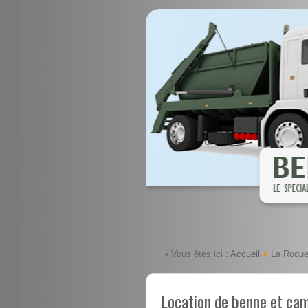
Accueil
• Vous êtes ici :
La Roquet
Location de benne et ca