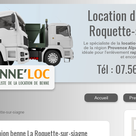
Location 
Roquette-
Le spécialiste de la
locati
de la région
Provence Alp
idéale pour l'enlèvement
ra
et enco
Tél : 07.
Accueil
Pre
te-sur-siagne
mion benne La Roquette-sur-siagne