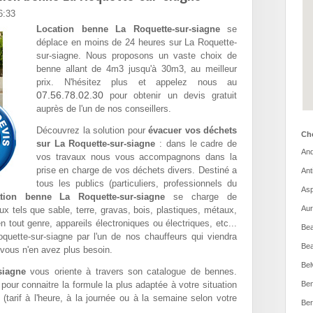
6:33
Location benne La Roquette-sur-siagne
se
déplace en moins de 24 heures sur La Roquette-
sur-siagne. Nous proposons un vaste choix de
benne allant de 4m3 jusqu'à 30m3, au meilleur
prix. N'hésitez plus et appelez nous au
07.56.78.02.30
pour obtenir un devis gratuit
auprès de l'un de nos conseillers.
Découvrez la solution pour
évacuer vos déchets
Cho
sur La Roquette-sur-siagne
: dans le cadre de
And
vos travaux nous vous accompagnons dans la
prise en charge de vos déchets divers. Destiné a
Ant
tous les publics (particuliers, professionnels du
Asp
tion benne La Roquette-sur-siagne
se charge de
Aur
ux tels que sable, terre, gravas, bois, plastiques, métaux,
 tout genre, appareils électroniques ou électriques, etc...
Bea
oquette-sur-siagne par l'un de nos chauffeurs qui viendra
Bea
vous n'en avez plus besoin.
Bel
siagne
vous oriente à travers son catalogue de bennes.
pour connaitre la formule la plus adaptée à votre situation
Ben
 (tarif à l'heure, à la journée ou à la semaine selon votre
Ber