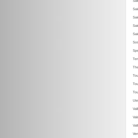
Sai
Sai
Sai
Sai
Sai
Sos
Spe
Ten
The
Tou
Tou
Tou
Ute
Val
Val
Val
Ven