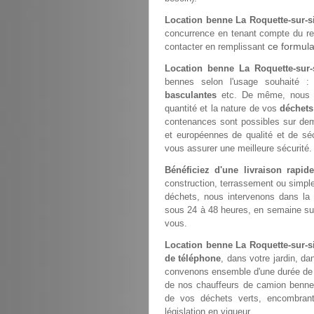
Location benne La Roquette-sur-s
concurrence en tenant compte du rec
ce formula
contacter en remplissant
Location benne La Roquette-sur-
bennes selon l'usage souhaité 
basculantes
etc. De même, nous 
quantité et la nature de vos
déchets
contenances sont possibles sur de
et européennes de qualité et de sé
vous assurer une meilleure sécurité.
Bénéficiez d'une livraison rapi
construction, terrassement ou simp
déchets, nous intervenons dans la
sous 24 à 48 heures, en semaine sur 
vous.
Location benne La Roquette-sur-
de téléphone
, dans votre jardin, d
convenons ensemble d'une durée de st
de nos chauffeurs de camion benne
de vos déchets verts, encombrant
législation en vigueur.