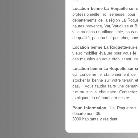
Location benne La Roquette-sur-
professionnelle et sérieuse pou
départements de la région La Roque
hautes provence, Var, Vaucluse et B
ville ou dans un village isolé, nous 
de qualité, ponctuel et pas cher, sa
Location benne La Roquette-sur-s
vieux mobilier évaluer pour vous le
ces meubles en vous établissant une
Location benne La Roquette-sur-s
qui concerne le stationnement de
stocker la benne sur votre terrain e
cas, il vous faudra faire une deman
rue ou sur la chaussée. Contactez
expliquant la démarche à suivre.
Pour information,
La Roquette-su
département 06.
5000 habitants y résident.