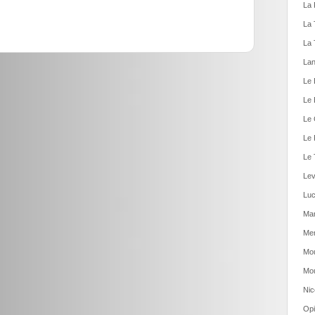
La 
La 
La 
Lan
Le 
Le 
Le 
Le 
Le 
Lev
Luc
Man
Men
Mou
Mou
Nic
Opi