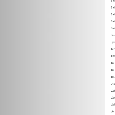
Sai
Sai
Sai
Sai
Sai
Sos
Spe
Ten
The
Tou
Tou
Tou
Ute
Val
Val
Val
Ven