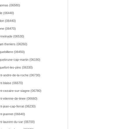
gomas (06580)
lle (06440)
llon (06440)
ne (06470)
meinade (06530)
et-theniers (06260)
uebilliere (06450)
uebrune-cap-martin (06190)
uefort-les-pins (06330)
nt-andre-de-la-roche (06730)
nt-blaise (06670)
nt-cezaire-sur-siagne (06780)
nt-etienne-de-tinee (06660)
nt-jean-cap-ferrat (06230)
nt-jeannet (06640)
nt-laurent-du-var (06700)