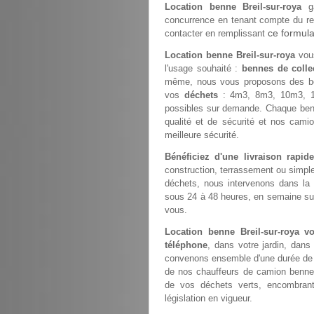
Location benne Breil-sur-roya
ga
concurrence en tenant compte du rec
ce formula
contacter en remplissant
Location benne Breil-sur-roya
vous
l'usage souhaité :
bennes de colle
même, nous vous proposons des b
vos
déchets
: 4m3, 8m3, 10m3, 1
possibles sur demande. Chaque ben
qualité et de sécurité et nos cami
meilleure sécurité.
Bénéficiez d'une livraison rapi
construction, terrassement ou simp
déchets, nous intervenons dans la
sous 24 à 48 heures, en semaine sur 
vous.
Location benne Breil-sur-roya
téléphone
, dans votre jardin, dans
convenons ensemble d'une durée de st
de nos chauffeurs de camion benne
de vos déchets verts, encombrant
législation en vigueur.