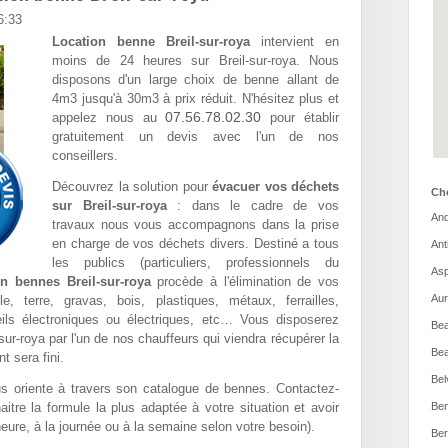
6:33
Location benne Breil-sur-roya
intervient en
moins de 24 heures sur Breil-sur-roya. Nous
disposons d'un large choix de benne allant de
4m3 jusqu'à 30m3 à prix réduit. N'hésitez plus et
07.56.78.02.30
appelez nous au
pour établir
gratuitement un devis avec l'un de nos
conseillers.
Découvrez la solution pour
évacuer vos déchets
Cho
sur Breil-sur-roya
: dans le cadre de vos
And
travaux nous vous accompagnons dans la prise
en charge de vos déchets divers. Destiné a tous
Ant
les publics (particuliers, professionnels du
Asp
n bennes Breil-sur-roya
procède à l'élimination de vos
Aur
, terre, gravas, bois, plastiques, métaux, ferrailles,
ils électroniques ou électriques, etc… Vous disposerez
Bea
-sur-roya par l'un de nos chauffeurs qui viendra récupérer la
Bea
t sera fini.
Bel
 oriente à travers son catalogue de bennes. Contactez-
itre la formule la plus adaptée à votre situation et avoir
Ben
'heure, à la journée ou à la semaine selon votre besoin).
Ber