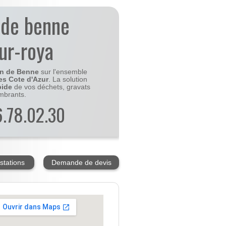
 de benne
sur-roya
on de Benne
sur l'ensemble
es Cote d'Azur
. La solution
pide
de vos déchets, gravats
mbrants.
56.78.02.30
stations
Demande de devis