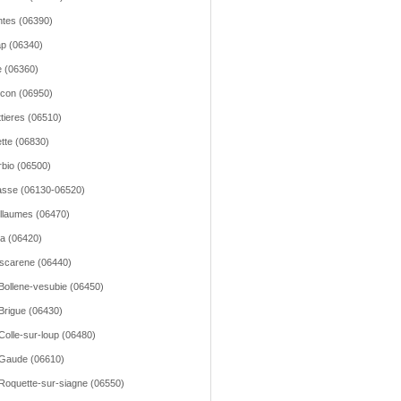
tes (06390)
p (06340)
 (06360)
icon (06950)
tieres (06510)
ette (06830)
bio (06500)
sse (06130-06520)
llaumes (06470)
la (06420)
scarene (06440)
Bollene-vesubie (06450)
Brigue (06430)
Colle-sur-loup (06480)
Gaude (06610)
Roquette-sur-siagne (06550)