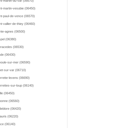
nt-martin-du-var (06670)
nt-martin-vesubie (06450)
nt-paul-de-vence (06570)
nt-vallier-de-thiey (06460)
nte-agnes (06500)
pel (06380)
racedes (06530)
de (06430)
oule-sur-mer (06590)
et-sur-var (06710)
rrette-levens (06690)
rrettes-sur-loup (06140)
lle (06450)
bonne (06560)
deblore (06420)
lauris (06220)
ce (06140)