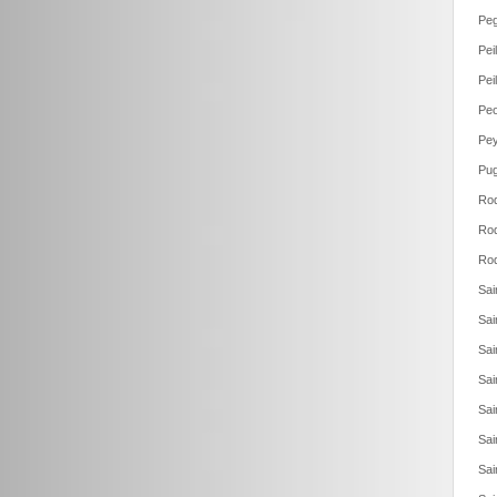
Pe
Pei
Pei
Peo
Pey
Pug
Roq
Roq
Roq
Sai
Sai
Sai
Sai
Sai
Sai
Sai