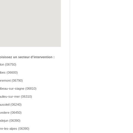
isissez un secteur d'intervention :
on (06750)
ibes (06600)
remont (06790)
ibeau-sur-siagne (06810)
ulieu-sur-mer (06310)
usoleil (06240)
vedere (06450)
dejun (06390)
re-les-alpes (06390)