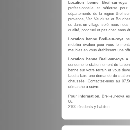
Location benne Breil-sur-roy
professionnelle et sérieuse pou
départements de la région Breil-su
provence, Var, Vaucluse et Bouches 
ou dans un village isolé, nous nous 
qualité, ponctuel et pas cher, sans 
Location benne Breil-sur-roya
peu
mobilier évaluer pour vous le monta
meubles en vous établissant une offr
Location benne Breil-sur-roya a
concerne le stationnement de la ben
benne sur votre terrain et vous devez
faudra faire une demande de station
chaussée. Contactez-nous au 07.56
démarche à suivre.
Pour information,
Breil-sur-roya e
06.
2100 résidents y habitent.