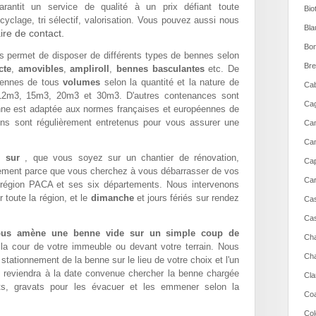
rantit un service de qualité à un prix défiant toute
Bio
yclage, tri sélectif, valorisation. Vous pouvez aussi nous
Bla
ire de contact.
Bon
 permet de disposer de différents types de bennes selon
Bre
cte
,
amovibles
,
ampliroll
,
bennes basculantes
etc. De
ennes de tous
volumes
selon la quantité et la nature de
Cab
2m3, 15m3, 20m3 et 30m3. D'autres contenances sont
Cag
ne est adaptée aux normes françaises et européennes de
ons sont régulièrement entretenus pour vous assurer une
Can
Can
de sur
, que vous soyez sur un chantier de rénovation,
Cap
lement parce que vous cherchez à vous débarrasser de vos
Car
 région PACA et ses six départements. Nous intervenons
toute la région, et le
dimanche
et jours fériés sur rendez
Cas
Cas
 vous amène une benne vide sur un simple coup de
Cha
 la cour de votre immeuble ou devant votre terrain. Nous
Cha
ationnement de la benne sur le lieu de votre choix et l'un
 reviendra à la date convenue chercher la benne chargée
Cla
s, gravats pour les évacuer et les emmener selon la
Coa
Col