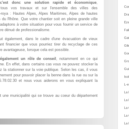
a c'est donc une solution rapide et économique
,
Con
r tous vos travaux et sur l'ensemble des villes des
r-roya : Hautes Alpes, Alpes Maritimes, Alpes de hautes
Dra
du Rhône. Que votre chantier soit en pleine grande ville
Eze
adaptons à votre situation pour vous fournir un service de
être dénué de professionalisme.
Fal
Gat
t également, dans le cadre d'une évacuation de vieux
nt financier que vous pourriez tirer du recyclage de ces
Gil
e avantageuse, lorsque cela est possible.
Gor
 également un rôle de conseil
, notamment en ce qui
Gra
ne. En effet, dans certains cas vous ne pouvez stocker la
Gui
 la stationner sur la voie publique. Selon les cas, il vous
nement pour pouvoir placer la benne dans la rue ou sur la
Iso
.78.02.30 et nous vous aiderons en vous expliquant la
L-e
La 
st une municipalité qui se trouve au coeur du département
La 
La 
La 
La 