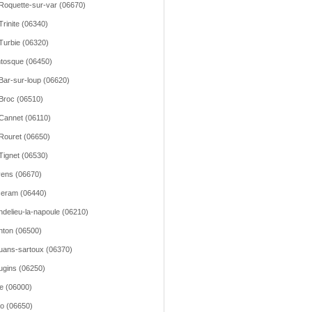
Roquette-sur-var (06670)
Trinite (06340)
Turbie (06320)
tosque (06450)
Bar-sur-loup (06620)
Broc (06510)
Cannet (06110)
Rouret (06650)
Tignet (06530)
ens (06670)
eram (06440)
delieu-la-napoule (06210)
ton (06500)
ans-sartoux (06370)
gins (06250)
e (06000)
o (06650)