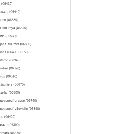
t (06410)
usasc (06440)
son (06830)
il-sur-roya (06540)
ris (06530)
nes-sur-mer (06800)
nes (06400-06150)
taron (06340)
-d-ail (06320)
ros (06510)
tagniers (06670)
tellar (06500)
teauneuf-grasse (06740)
teauneuf-villevieille (06390)
ns (06420)
raze (06390)
omars (06670)