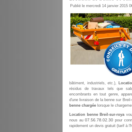
Publié le mercredi 14 janvier 2015 0
bâtiment, industriels, etc.),
Locatio
résidus de travaux tels que sable
encombrants en tout genre, appare
d'une livraison de la benne sur Breil
benne chargée
lorsque le chargemen
Location benne Breil-sur-roya
vous
07.56.78.02.30
nous au
pour conna
rapidement un devis gratuit (tarif à l