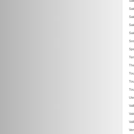
Sai
Sai
Sai
Sai
Sai
Sos
Spe
Ten
The
Tou
Tou
Tou
Ute
Val
Val
Val
Ven