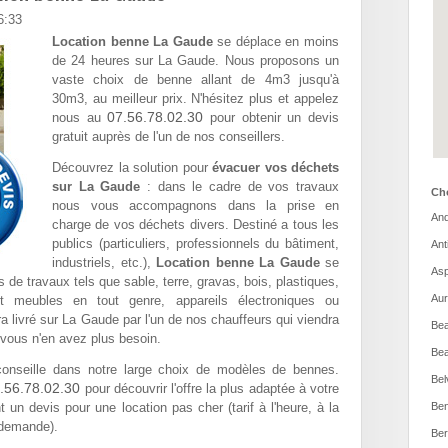
6:33
Location benne La Gaude
se déplace en moins
de 24 heures sur La Gaude. Nous proposons un
vaste choix de benne allant de 4m3 jusqu'à
30m3, au meilleur prix. N'hésitez plus et appelez
07.56.78.02.30
nous au
pour obtenir un devis
gratuit auprès de l'un de nos conseillers.
Découvrez la solution pour
évacuer vos déchets
sur La Gaude
: dans le cadre de vos travaux
Cho
nous vous accompagnons dans la prise en
And
charge de vos déchets divers. Destiné a tous les
publics (particuliers, professionnels du bâtiment,
Ant
industriels, etc.),
Location benne La Gaude
se
Asp
 de travaux tels que sable, terre, gravas, bois, plastiques,
Aur
et meubles en tout genre, appareils électroniques ou
era livré sur La Gaude par l'un de nos chauffeurs qui viendra
Bea
vous n'en avez plus besoin.
Bea
nseille dans notre large choix de modèles de bennes.
Bel
.56.78.02.30
pour découvrir l'offre la plus adaptée à votre
 un devis pour une location pas cher (tarif à l'heure, à la
Ben
 demande).
Ber