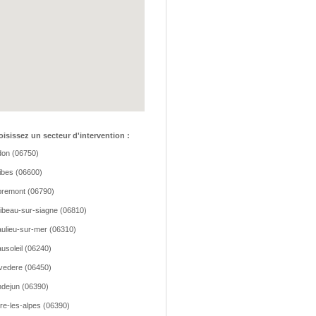
isissez un secteur d'intervention :
on (06750)
ibes (06600)
remont (06790)
ibeau-sur-siagne (06810)
ulieu-sur-mer (06310)
usoleil (06240)
vedere (06450)
dejun (06390)
re-les-alpes (06390)