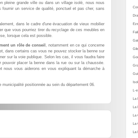
n pleine grande ville ou dans un village isolé, nous nous
Con
 fournir un service de qualité, ponctuel et pas cher, sans
Dra
lement, dans le cadre d'une évacuation de vieux mobilier
Eze
ier que vous pourriez tirer du recyclage de ces meubles en
Fal
se, lorsque cela est possible.
Gat
ment un rôle de conseil
, notamment en ce qui concerne
Gil
fet, dans certains cas vous ne pouvez stocker la benne sur
ner sur la voie publique. Selon les cas, il vous faudra faire
Gor
pouvoir placer la benne dans la rue ou sur la chaussée.
Gra
et nous vous aiderons en vous expliquant la démarche à
Gui
Iso
municipalité positionnée au sein du département 06.
L-e
La 
La 
La 
La 
La 