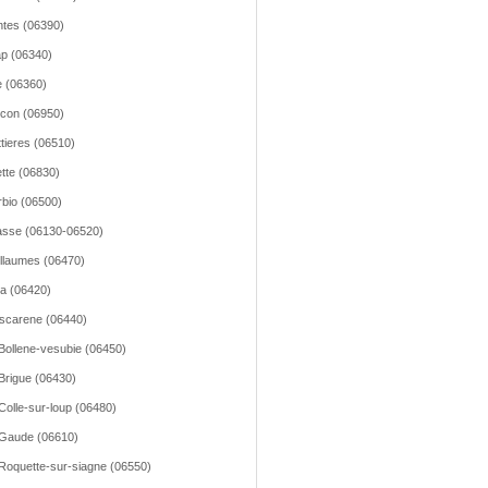
tes (06390)
p (06340)
 (06360)
icon (06950)
tieres (06510)
ette (06830)
bio (06500)
sse (06130-06520)
llaumes (06470)
la (06420)
scarene (06440)
Bollene-vesubie (06450)
Brigue (06430)
Colle-sur-loup (06480)
Gaude (06610)
Roquette-sur-siagne (06550)