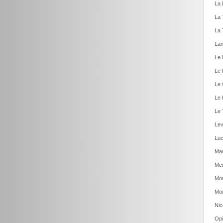
La 
La 
La 
Lan
Le 
Le 
Le 
Le 
Le 
Lev
Luc
Man
Men
Mou
Mou
Nic
Opi