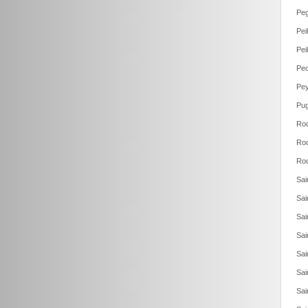
Pe
Pei
Pei
Peo
Pey
Pug
Roq
Roq
Roq
Sai
Sai
Sai
Sai
Sai
Sai
Sai