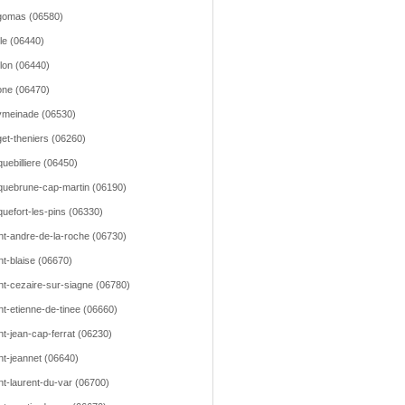
gomas (06580)
lle (06440)
llon (06440)
ne (06470)
meinade (06530)
et-theniers (06260)
uebilliere (06450)
uebrune-cap-martin (06190)
uefort-les-pins (06330)
nt-andre-de-la-roche (06730)
nt-blaise (06670)
nt-cezaire-sur-siagne (06780)
nt-etienne-de-tinee (06660)
nt-jean-cap-ferrat (06230)
nt-jeannet (06640)
nt-laurent-du-var (06700)