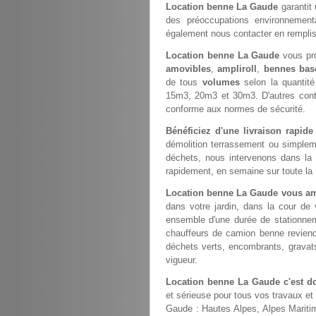
Location benne La Gaude
garantit 
des préoccupations environnemental
également nous contacter en rempli
Location benne La Gaude
vous pro
amovibles
,
ampliroll
,
bennes bas
de tous
volumes
selon la quantit
15m3, 20m3 et 30m3. D'autres con
conforme aux normes de sécurité.
Bénéficiez d'une livraison rapid
démolition terrassement ou simple
déchets, nous intervenons dans la
rapidement, en semaine sur toute la 
Location benne La Gaude vous am
dans votre jardin, dans la cour de
ensemble d'une durée de stationneme
chauffeurs de camion benne revien
déchets verts, encombrants, gravats
vigueur.
Location benne La Gaude c'est d
et sérieuse pour tous vos travaux et
Gaude : Hautes Alpes, Alpes Mariti