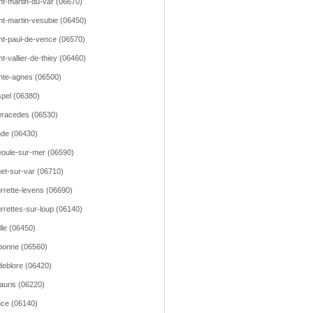
nt-martin-du-var (06670)
nt-martin-vesubie (06450)
nt-paul-de-vence (06570)
nt-vallier-de-thiey (06460)
nte-agnes (06500)
pel (06380)
racedes (06530)
de (06430)
oule-sur-mer (06590)
et-sur-var (06710)
rrette-levens (06690)
rrettes-sur-loup (06140)
lle (06450)
bonne (06560)
deblore (06420)
lauris (06220)
ce (06140)