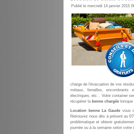
Publié le mercredi 14 janvier 2015 0
charge de l'évacuation de vos résidus
métaux, ferrailles, encombrants 
électriques, etc... Votre container s
récupérer la
benne chargée
lorsque 
Location benne La Gaude
vous co
07
Retrouvez nous dès à présent au
problèmatique et obtenir gratuitement
journée ou à la semaine selon votre