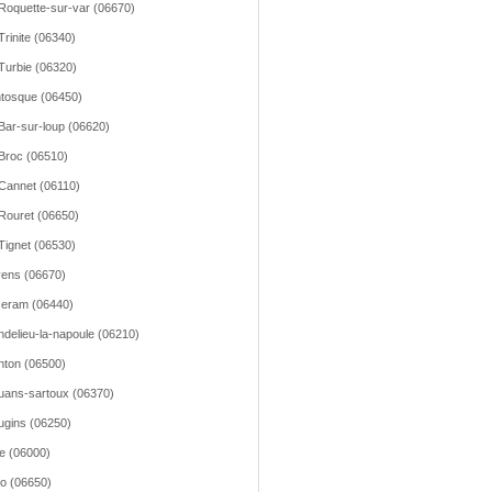
Roquette-sur-var (06670)
Trinite (06340)
Turbie (06320)
tosque (06450)
Bar-sur-loup (06620)
Broc (06510)
Cannet (06110)
Rouret (06650)
Tignet (06530)
ens (06670)
eram (06440)
delieu-la-napoule (06210)
ton (06500)
ans-sartoux (06370)
gins (06250)
e (06000)
o (06650)