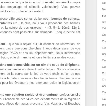
un service de qualité à un prix compétitif en tenant compte
Bio
es (recyclage, tri sélectif, valorisation). Vous pouvez
Bla
ce formulaire de contact.
ssant
Bon
pose différentes sortes de bennes :
bennes de collecte
,
Bre
culantes
etc. De plus, nous vous proposons des bennes
é et la nature de vos
gravats
: 4m3, 8m3, 10m3, 12m3,
Cab
tenances sont possibles sur demande. Chaque benne est
Cag
Can
e sur
, que vous soyez sur un chantier de rénovation, de
Can
ment parce que vous cherchez à vous débarrasser de vos
 région PACA et ses six départements. Nous intervenons
Cap
région, et le
dimanche
et jours fériés sur rendez vous.
Car
ène une benne vide sur un simple coup de téléphone
,
Cas
 votre immeuble ou devant votre terrain. Nous convenons
Cas
nt de la benne sur le lieu de votre choix et l'un de nos
dra à la date convenue chercher la benne chargée de vos
Cha
 pour les évacuer et les emmener selon la législation en
Cha
Cla
onc une solution rapide et économique
, professionnelle
 sur l'ensemble des villes des départements de la région La
Coa
mes, Alpes de hautes provence, Var, Vaucluse et Bouches
Col