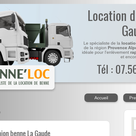
Location 
Ga
Le spécialiste de la
locati
de la région
Provence Alp
idéale pour l'enlèvement
ra
et enco
Tél : 07.
Accueil
Pre
e
mion benne La Gaude