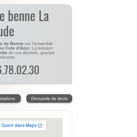
de benne La
ude
on de Benne
sur l'ensemble
es Cote d'Azur
. La solution
pide
de vos déchets, gravats
mbrants.
56.78.02.30
stations
Demande de devis