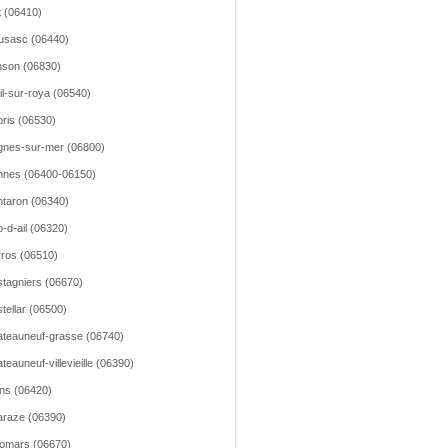
t (06410)
usasc (06440)
son (06830)
il-sur-roya (06540)
ris (06530)
nes-sur-mer (06800)
nes (06400-06150)
taron (06340)
-d-ail (06320)
ros (06510)
tagniers (06670)
tellar (06500)
teauneuf-grasse (06740)
teauneuf-villevieille (06390)
ns (06420)
raze (06390)
omars (06670)