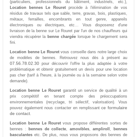
(particuliers, professionnels du bâtiment, industriels, etc.),
Location bennes Le Rouret
procède à l'élimination de vos
résidus de travaux tels que sable, terre, gravas, bois, plastiques,
métaux, ferrailles, encombrants en tout genre, appareils
électroniques ou électriques, etc… Vous disposerez d'une
livraison de la benne sur Le Rouret par l'un de nos chauffeurs qui
viendra récupérer la
benne chargée
lorsque le chargement sera
fini.
Location benne Le Rouret
vous conseille dans notre large choix
de modèles de bennes. Retrouvez nous dès à présent au
07.56.78.02.30
pour découvrir l'offre la plus adaptée à votre
problèmatique et obtenir gratuitement un devis pour une location
pas cher (tarif à l'heure, à la journée ou à la semaine selon votre
demande).
Location benne Le Rouret
garantit un service de qualité à un
prix compétitif en tenant compte des préoccupations
environnementales (recyclage, tri sélectif, valorisation). Vous
ce formulaire
pouvez également nous contacter en remplissant
de contact.
Location benne Le Rouret
vous propose différentes sortes de
bennes :
bennes de collecte
,
amovibles
,
ampliroll
,
bennes
basculantes
etc. De plus, nous vous proposons des bennes de