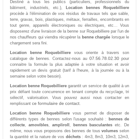
Destiné a tous les publics (particuliers, professionnels du
bâtiment, industriels, etc.),
Location bennes Roquebilliere
procède à l'élimination de vos résidus de travaux tels que sable,
terre, gravas, bois, plastiques, métaux, ferrailles, encombrants en
tout genre, appareils électroniques ou électriques, etc… Vous
disposerez d'une livraison de la benne sur Roquebilliere par l'un de
nos chauffeurs qui viendra récupérer la
benne chargée
lorsque le
chargement sera fini.
Location benne Roquebilliere
vous oriente à travers son
07.56.78.02.30
catalogue de bennes. Contactez-nous au
pour
connaitre la formule la plus adaptée à votre situation et avoir
rapidement un devis gratuit (tarif à l'heure, à la journée ou à la
semaine selon votre besoin).
Location benne Roquebilliere
garantit un service de qualité à un
prix défiant toute concurrence en tenant compte du recyclage, tri
sélectif, valorisation. Vous pouvez aussi nous contacter en
ce formulaire de contact.
remplissant
Location benne Roquebilliere
vous permet de disposer de
différents types de bennes selon l'usage souhaité :
bennes de
collecte
,
amovibles
,
ampliroll
,
bennes basculantes
etc. De
même, nous vous proposons des bennes de tous
volumes
selon
la quantité et la nature de vos
déchets
: 4m3, 8m3, 10m3, 12m3,