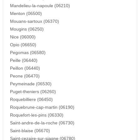
Mandelieu-la-napoule (06210)
Menton (06500)
Mouans-sartoux (06370)
Mougins (06250)
Nice (06000)
Opio (06650)
Pegomas (06580)
Peille (06440)
Peillon (06440)
Peone (06470)
Peymeinade (06530)
Puget-theniers (06260)
Roquebilliere (06450)
Roquebrune-cap-martin (06190)
Roquefort-les-pins (06330)
Saint-andre-de-la-roche (06730)
Saint-blaise (06670)
Saint-cezaire-sur-siagne (06780)