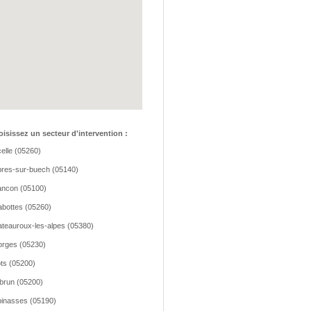
isissez un secteur d'intervention :
elle (05260)
res-sur-buech (05140)
ancon (05100)
bottes (05260)
teauroux-les-alpes (05380)
rges (05230)
ts (05200)
run (05200)
inasses (05190)