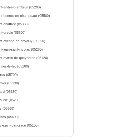
nt-andre-d-embrun (05200)
nt-bonnet-en-champsaur (05500)
nt-chaffrey (05330)
nt-crepin (05600)
nt-etienne-en-devoluy (05250)
nt-jean-saint-nicolas (05260)
nt-martin-de-queyrieres (05120)
ines-le-lac (05160)
res (05700)
oyer (05130)
lard (05130)
louise (05290)
s (05560)
nes (05400)
lar-saint-pancrace (05100)