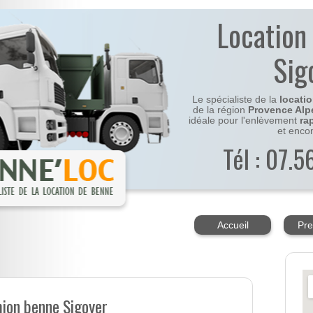
Location
Sig
Le spécialiste de la
locati
de la région
Provence Alp
idéale pour l'enlèvement
ra
et enco
Tél : 07.
Accueil
Pre
mion benne Sigoyer