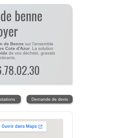
 de benne
oyer
on de Benne
sur l'ensemble
es Cote d'Azur
. La solution
pide
de vos déchets, gravats
mbrants.
56.78.02.30
stations
Demande de devis