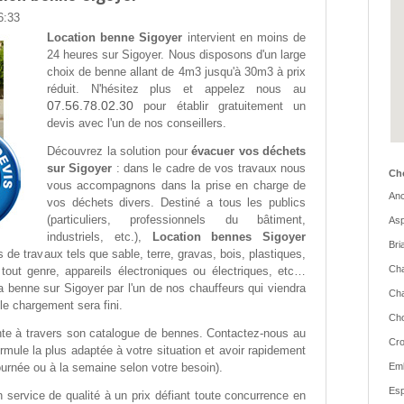
6:33
Location benne Sigoyer
intervient en moins de
24 heures sur Sigoyer. Nous disposons d'un large
choix de benne allant de 4m3 jusqu'à 30m3 à prix
réduit. N'hésitez plus et appelez nous au
07.56.78.02.30
pour établir gratuitement un
devis avec l'un de nos conseillers.
Découvrez la solution pour
évacuer vos déchets
sur Sigoyer
: dans le cadre de vos travaux nous
Cho
vous accompagnons dans la prise en charge de
Anc
vos déchets divers. Destiné a tous les publics
(particuliers, professionnels du bâtiment,
Asp
industriels, etc.),
Location bennes Sigoyer
Bri
s de travaux tels que sable, terre, gravas, bois, plastiques,
Cha
tout genre, appareils électroniques ou électriques, etc…
a benne sur Sigoyer par l'un de nos chauffeurs qui viendra
Cha
le chargement sera fini.
Cho
te à travers son catalogue de bennes. Contactez-nous au
Cro
rmule la plus adaptée à votre situation et avoir rapidement
a journée ou à la semaine selon votre besoin).
Emb
Esp
n service de qualité à un prix défiant toute concurrence en