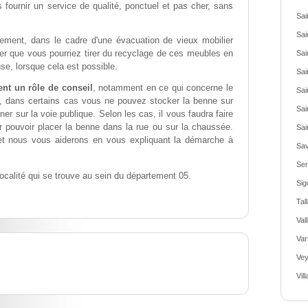
 fournir un service de qualité, ponctuel et pas cher, sans
Sai
Sai
ement, dans le cadre d'une évacuation de vieux mobilier
ier que vous pourriez tirer du recyclage de ces meubles en
Sai
se, lorsque cela est possible.
Sai
nt un rôle de conseil
, notamment en ce qui concerne le
Sai
t, dans certains cas vous ne pouvez stocker la benne sur
Sai
ner sur la voie publique. Selon les cas, il vous faudra faire
pouvoir placer la benne dans la rue ou sur la chaussée.
Sai
et nous vous aiderons en vous expliquant la démarche à
Sav
Ser
ocalité qui se trouve au sein du département 05.
Sig
Tal
Val
Var
Vey
Vil