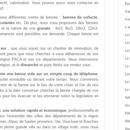
ectif, valorisation. Vous pouvez aussi nous contacter en
Eyg
ct.
Gap
ose différentes sortes de bennes :
bennes de collecte
,
Gui
culantes
etc. De plus, nous vous proposons des bennes
L-a
é et la nature de vos
gravats
: 4m3, 8m3, 10m3, 12m3,
tenances sont possibles sur demande. Chaque benne est
La 
La 
e sur
, que vous soyez sur un chantier de rénovation, de
La 
ment parce que vous cherchez à vous débarrasser de vos
La 
 région PACA et ses six départements. Nous intervenons
région, et le
dimanche
et jours fériés sur rendez vous.
La 
ne une benne vide sur un simple coup de téléphone
,
Lar
 votre immeuble ou devant votre terrain. Nous convenons
Le 
nt de la benne sur le lieu de votre choix et l'un de nos
Le 
dra à la date convenue chercher la benne chargée de vos
 pour les évacuer et les emmener selon la législation en
Nef
Orc
c une solution rapide et économique
, professionnelle et
Pel
sur l'ensemble des villes des départements de la région
imes, Alpes de hautes provence, Var, Vaucluse et Bouches
Rib
n pleine grande ville ou dans un village isolé, nous nous
Ris