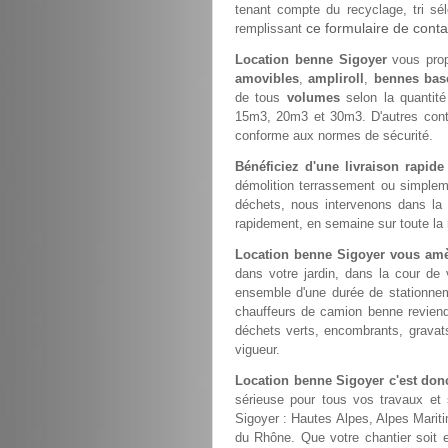
tenant compte du recyclage, tri sél
ce formulaire de conta
remplissant
Location benne Sigoyer
vous prop
amovibles
,
ampliroll
,
bennes bas
de tous
volumes
selon la quantit
15m3, 20m3 et 30m3. D'autres con
conforme aux normes de sécurité.
Bénéficiez d'une livraison rapid
démolition terrassement ou simple
déchets, nous intervenons dans la
rapidement, en semaine sur toute la 
Location benne Sigoyer vous amè
dans votre jardin, dans la cour de
ensemble d'une durée de stationneme
chauffeurs de camion benne revien
déchets verts, encombrants, gravats
vigueur.
Location benne Sigoyer c'est don
sérieuse pour tous vos travaux et 
Sigoyer : Hautes Alpes, Alpes Marit
du Rhône. Que votre chantier soit e