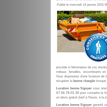
Publié le mercredi 14 janvier 2015 0
procède à l'élimination de vos résidu
métaux, ferrailles, encombrants en 
Vous disposerez d'une livraison de l
récupérer la
benne chargée
lorsque 
Location benne Sigoyer
vous orien
07.56.78.02.30
pour connaitre la fo
un devis gratuit (tarif à l'heure, à l
Location benne Sigoyer
garantit u