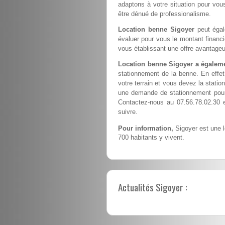
adaptons à votre situation pour vous
être dénué de professionalisme.
Location benne Sigoyer
peut égal
évaluer pour vous le montant financ
vous établissant une offre avantageu
Location benne Sigoyer a égaleme
stationnement de la benne. En effe
votre terrain et vous devez la station
une demande de stationnement pour 
Contactez-nous au 07.56.78.02.30 
suivre.
Pour information,
Sigoyer est une l
700 habitants y vivent.
Actualités Sigoyer :