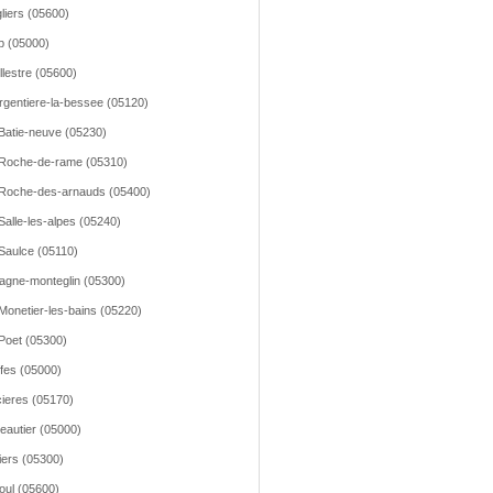
liers (05600)
 (05000)
llestre (05600)
rgentiere-la-bessee (05120)
Batie-neuve (05230)
Roche-de-rame (05310)
Roche-des-arnauds (05400)
Salle-les-alpes (05240)
Saulce (05110)
agne-monteglin (05300)
Monetier-les-bains (05220)
Poet (05300)
fes (05000)
ieres (05170)
leautier (05000)
iers (05300)
oul (05600)