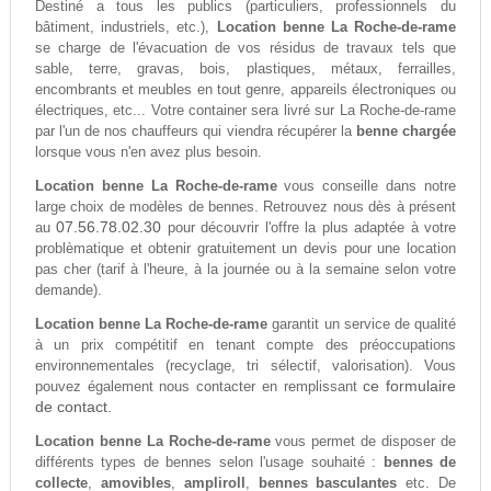
Destiné a tous les publics (particuliers, professionnels du
bâtiment, industriels, etc.),
Location benne La Roche-de-rame
se charge de l'évacuation de vos résidus de travaux tels que
sable, terre, gravas, bois, plastiques, métaux, ferrailles,
encombrants et meubles en tout genre, appareils électroniques ou
électriques, etc... Votre container sera livré sur La Roche-de-rame
par l'un de nos chauffeurs qui viendra récupérer la
benne chargée
lorsque vous n'en avez plus besoin.
Location benne La Roche-de-rame
vous conseille dans notre
large choix de modèles de bennes. Retrouvez nous dès à présent
07.56.78.02.30
au
pour découvrir l'offre la plus adaptée à votre
problèmatique et obtenir gratuitement un devis pour une location
pas cher (tarif à l'heure, à la journée ou à la semaine selon votre
demande).
Location benne La Roche-de-rame
garantit un service de qualité
à un prix compétitif en tenant compte des préoccupations
environnementales (recyclage, tri sélectif, valorisation). Vous
ce formulaire
pouvez également nous contacter en remplissant
de contact.
Location benne La Roche-de-rame
vous permet de disposer de
différents types de bennes selon l'usage souhaité :
bennes de
collecte
,
amovibles
,
ampliroll
,
bennes basculantes
etc. De