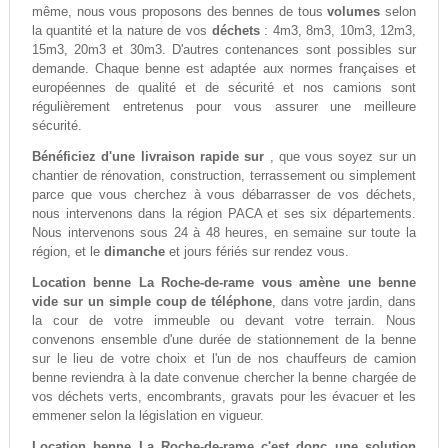
même, nous vous proposons des bennes de tous
volumes
selon
la quantité et la nature de vos
déchets
: 4m3, 8m3, 10m3, 12m3,
15m3, 20m3 et 30m3. D'autres contenances sont possibles sur
demande. Chaque benne est adaptée aux normes françaises et
européennes de qualité et de sécurité et nos camions sont
régulièrement entretenus pour vous assurer une meilleure
sécurité.
Bénéficiez d'une livraison rapide sur
, que vous soyez sur un
chantier de rénovation, construction, terrassement ou simplement
parce que vous cherchez à vous débarrasser de vos déchets,
nous intervenons dans la région PACA et ses six départements.
Nous intervenons sous 24 à 48 heures, en semaine sur toute la
région, et le
dimanche
et jours fériés sur rendez vous.
Location benne La Roche-de-rame vous amène une benne
vide sur un simple coup de téléphone
, dans votre jardin, dans
la cour de votre immeuble ou devant votre terrain. Nous
convenons ensemble d'une durée de stationnement de la benne
sur le lieu de votre choix et l'un de nos chauffeurs de camion
benne reviendra à la date convenue chercher la benne chargée de
vos déchets verts, encombrants, gravats pour les évacuer et les
emmener selon la législation en vigueur.
Location benne La Roche-de-rame c'est donc une solution