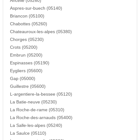
Ancelle (05260)
Aspres-sur-buech (05140)
Briancon (05100)
Chabottes (05260)
Chateauroux-les-alpes (05380)
Chorges (05230)
Crots (05200)
Embrun (05200)
Espinasses (05190)
Eygliers (05600)
Gap (05000)
Guillestre (05600)
L-argentiere-la-bessee (05120)
La Batie-neuve (05230)
La Roche-de-rame (05310)
La Roche-des-arnauds (05400)
La Salle-les-alpes (05240)
La Saulce (05110)