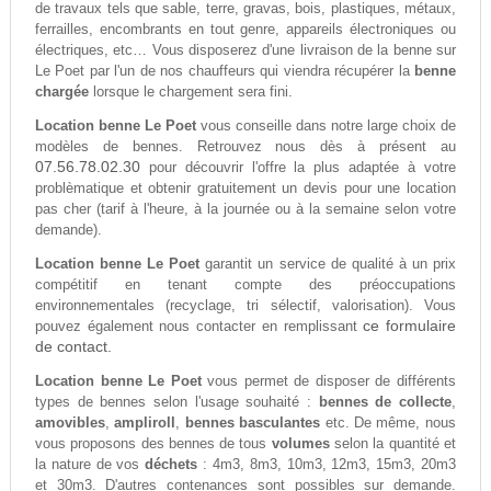
de travaux tels que sable, terre, gravas, bois, plastiques, métaux,
ferrailles, encombrants en tout genre, appareils électroniques ou
électriques, etc… Vous disposerez d'une livraison de la benne sur
Le Poet par l'un de nos chauffeurs qui viendra récupérer la
benne
chargée
lorsque le chargement sera fini.
Location benne Le Poet
vous conseille dans notre large choix de
modèles de bennes. Retrouvez nous dès à présent au
07.56.78.02.30
pour découvrir l'offre la plus adaptée à votre
problèmatique et obtenir gratuitement un devis pour une location
pas cher (tarif à l'heure, à la journée ou à la semaine selon votre
demande).
Location benne Le Poet
garantit un service de qualité à un prix
compétitif en tenant compte des préoccupations
environnementales (recyclage, tri sélectif, valorisation). Vous
ce formulaire
pouvez également nous contacter en remplissant
de contact.
Location benne Le Poet
vous permet de disposer de différents
types de bennes selon l'usage souhaité :
bennes de collecte
,
amovibles
,
ampliroll
,
bennes basculantes
etc. De même, nous
vous proposons des bennes de tous
volumes
selon la quantité et
la nature de vos
déchets
: 4m3, 8m3, 10m3, 12m3, 15m3, 20m3
et 30m3. D'autres contenances sont possibles sur demande.