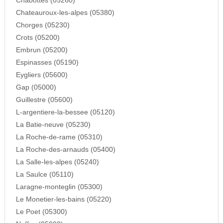
Chabottes (05260)
Chateauroux-les-alpes (05380)
Chorges (05230)
Crots (05200)
Embrun (05200)
Espinasses (05190)
Eygliers (05600)
Gap (05000)
Guillestre (05600)
L-argentiere-la-bessee (05120)
La Batie-neuve (05230)
La Roche-de-rame (05310)
La Roche-des-arnauds (05400)
La Salle-les-alpes (05240)
La Saulce (05110)
Laragne-monteglin (05300)
Le Monetier-les-bains (05220)
Le Poet (05300)