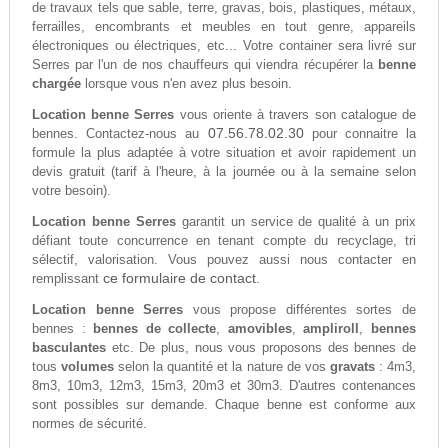
de travaux tels que sable, terre, gravas, bois, plastiques, métaux,
ferrailles, encombrants et meubles en tout genre, appareils
électroniques ou électriques, etc... Votre container sera livré sur
Serres par l'un de nos chauffeurs qui viendra récupérer la
benne
chargée
lorsque vous n'en avez plus besoin.
Location benne Serres
vous oriente à travers son catalogue de
07.56.78.02.30
bennes. Contactez-nous au
pour connaitre la
formule la plus adaptée à votre situation et avoir rapidement un
devis gratuit (tarif à l'heure, à la journée ou à la semaine selon
votre besoin).
Location benne Serres
garantit un service de qualité à un prix
défiant toute concurrence en tenant compte du recyclage, tri
sélectif, valorisation. Vous pouvez aussi nous contacter en
ce formulaire de contact.
remplissant
Location benne Serres
vous propose différentes sortes de
bennes :
bennes de collecte
,
amovibles
,
ampliroll
,
bennes
basculantes
etc. De plus, nous vous proposons des bennes de
tous
volumes
selon la quantité et la nature de vos
gravats
: 4m3,
8m3, 10m3, 12m3, 15m3, 20m3 et 30m3. D'autres contenances
sont possibles sur demande. Chaque benne est conforme aux
normes de sécurité.