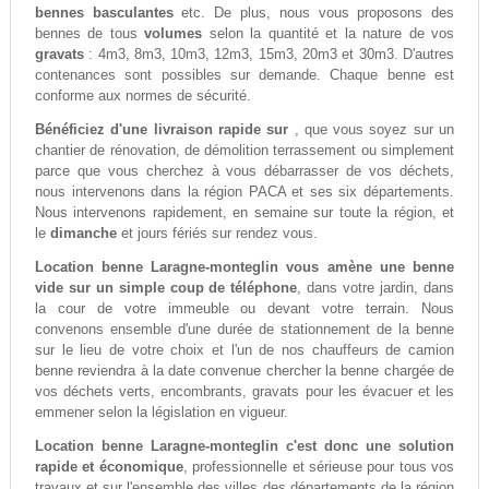
bennes basculantes
etc. De plus, nous vous proposons des
bennes de tous
volumes
selon la quantité et la nature de vos
gravats
: 4m3, 8m3, 10m3, 12m3, 15m3, 20m3 et 30m3. D'autres
contenances sont possibles sur demande. Chaque benne est
conforme aux normes de sécurité.
Bénéficiez d'une livraison rapide sur
, que vous soyez sur un
chantier de rénovation, de démolition terrassement ou simplement
parce que vous cherchez à vous débarrasser de vos déchets,
nous intervenons dans la région PACA et ses six départements.
Nous intervenons rapidement, en semaine sur toute la région, et
le
dimanche
et jours fériés sur rendez vous.
Location benne Laragne-monteglin vous amène une benne
vide sur un simple coup de téléphone
, dans votre jardin, dans
la cour de votre immeuble ou devant votre terrain. Nous
convenons ensemble d'une durée de stationnement de la benne
sur le lieu de votre choix et l'un de nos chauffeurs de camion
benne reviendra à la date convenue chercher la benne chargée de
vos déchets verts, encombrants, gravats pour les évacuer et les
emmener selon la législation en vigueur.
Location benne Laragne-monteglin c'est donc une solution
rapide et économique
, professionnelle et sérieuse pour tous vos
travaux et sur l'ensemble des villes des départements de la région