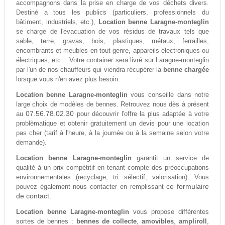
accompagnons dans la prise en charge de vos déchets divers.
Destiné a tous les publics (particuliers, professionnels du
bâtiment, industriels, etc.),
Location benne Laragne-monteglin
se charge de l'évacuation de vos résidus de travaux tels que
sable, terre, gravas, bois, plastiques, métaux, ferrailles,
encombrants et meubles en tout genre, appareils électroniques ou
électriques, etc... Votre container sera livré sur Laragne-monteglin
par l'un de nos chauffeurs qui viendra récupérer la
benne chargée
lorsque vous n'en avez plus besoin.
Location benne Laragne-monteglin
vous conseille dans notre
large choix de modèles de bennes. Retrouvez nous dès à présent
07.56.78.02.30
au
pour découvrir l'offre la plus adaptée à votre
problèmatique et obtenir gratuitement un devis pour une location
pas cher (tarif à l'heure, à la journée ou à la semaine selon votre
demande).
Location benne Laragne-monteglin
garantit un service de
qualité à un prix compétitif en tenant compte des préoccupations
environnementales (recyclage, tri sélectif, valorisation). Vous
ce formulaire
pouvez également nous contacter en remplissant
de contact.
Location benne Laragne-monteglin
vous propose différentes
sortes de bennes :
bennes de collecte
,
amovibles
,
ampliroll
,