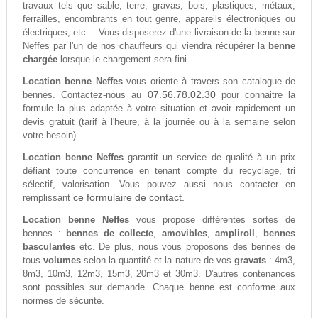
travaux tels que sable, terre, gravas, bois, plastiques, métaux,
ferrailles, encombrants en tout genre, appareils électroniques ou
électriques, etc… Vous disposerez d'une livraison de la benne sur
Neffes par l'un de nos chauffeurs qui viendra récupérer la
benne
chargée
lorsque le chargement sera fini.
Location benne Neffes
vous oriente à travers son catalogue de
07.56.78.02.30
bennes. Contactez-nous au
pour connaitre la
formule la plus adaptée à votre situation et avoir rapidement un
devis gratuit (tarif à l'heure, à la journée ou à la semaine selon
votre besoin).
Location benne Neffes
garantit un service de qualité à un prix
défiant toute concurrence en tenant compte du recyclage, tri
sélectif, valorisation. Vous pouvez aussi nous contacter en
ce formulaire de contact.
remplissant
Location benne Neffes
vous propose différentes sortes de
bennes :
bennes de collecte
,
amovibles
,
ampliroll
,
bennes
basculantes
etc. De plus, nous vous proposons des bennes de
tous
volumes
selon la quantité et la nature de vos
gravats
: 4m3,
8m3, 10m3, 12m3, 15m3, 20m3 et 30m3. D'autres contenances
sont possibles sur demande. Chaque benne est conforme aux
normes de sécurité.