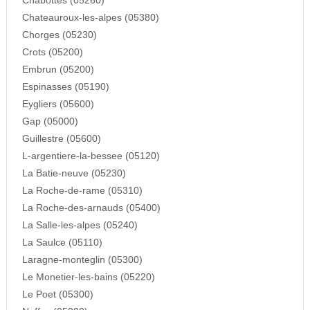
Chabottes (05260)
Chateauroux-les-alpes (05380)
Chorges (05230)
Crots (05200)
Embrun (05200)
Espinasses (05190)
Eygliers (05600)
Gap (05000)
Guillestre (05600)
L-argentiere-la-bessee (05120)
La Batie-neuve (05230)
La Roche-de-rame (05310)
La Roche-des-arnauds (05400)
La Salle-les-alpes (05240)
La Saulce (05110)
Laragne-monteglin (05300)
Le Monetier-les-bains (05220)
Le Poet (05300)